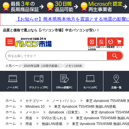
品質と価格で選ぶなら【パソコン市場】中古パソコンが安い！
ログイン
比較リスト
閲覧履歴
カート
会員登録
人気ページ
2020年以降（10世代前後）
メモリ16GB
ノートPC
デスクトップPC
Office搭載PC
モバイルPC
店舗一覧
ホーム
>
>
>
カテゴリー
ノートパソコン
東芝 dynabook T55/45M
ホーム
>
>
Windows 10
東芝 dynabook T55/45MB 無線LAN搭載
ホーム
>
>
>
メーカー
dynabook（旧東芝）
東芝 dynabook T55/4
ホーム
>
>
>
用途
DVDが見られる
東芝 dynabook T55/45MB 無線
ホーム
>
>
>
用途
無線LAN搭載
東芝 dynabook T55/45MB 無線LA