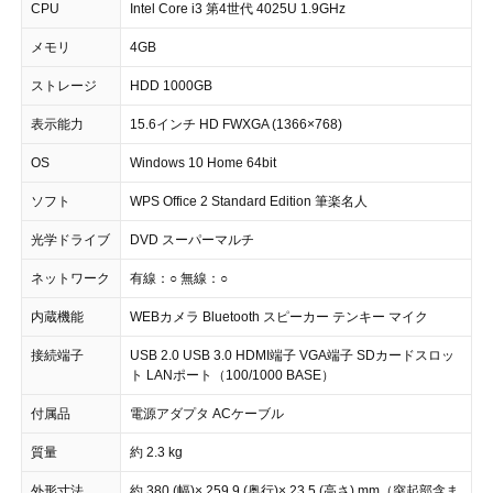
CPU
Intel Core i3 第4世代 4025U 1.9GHz
メモリ
4GB
ストレージ
HDD 1000GB
表示能力
15.6インチ HD FWXGA (1366×768)
OS
Windows 10 Home 64bit
ソフト
WPS Office 2 Standard Edition 筆楽名人
光学ドライブ
DVD スーパーマルチ
ネットワーク
有線：○ 無線：○
内蔵機能
WEBカメラ Bluetooth スピーカー テンキー マイク
接続端子
USB 2.0 USB 3.0 HDMI端子 VGA端子 SDカードスロッ
ト LANポート（100/1000 BASE）
付属品
電源アダプタ ACケーブル
質量
約 2.3 kg
外形寸法
約 380 (幅)× 259.9 (奥行)× 23.5 (高さ) mm（突起部含ま