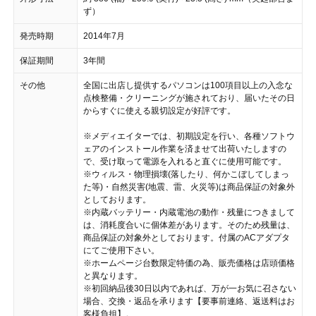
ず）
発売時期
2014年7月
保証期間
3年間
その他
全国に出店し提供するパソコンは100項目以上の入念な
点検整備・クリーニングが施されており、届いたその日
からすぐに使える親切設定が好評です。
※メディエイターでは、初期設定を行い、各種ソフトウ
ェアのインストール作業を済ませて出荷いたしますの
で、受け取って電源を入れると直ぐに使用可能です。
※ウィルス・物理損壊(落したり、何かこぼしてしまっ
た等)・自然災害(地震、雷、火災等)は商品保証の対象外
としております。
※内蔵バッテリー・内蔵電池の動作・残量につきまして
は、消耗度合いに個体差があります。そのため残量は、
商品保証の対象外としております。付属のACアダプタ
にてご使用下さい。
※ホームページ台数限定特価の為、販売価格は店頭価格
と異なります。
※初回納品後30日以内であれば、万が一お気に召さない
場合、交換・返品を承ります【要事前連絡、返送料はお
客様負担】。