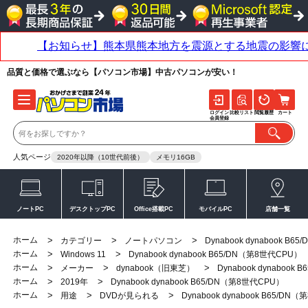
品質と価格で選ぶなら【パソコン市場】中古パソコンが安い！
ログイン
比較リスト
閲覧履歴
カート
会員登録
人気ページ
2020年以降（10世代前後）
メモリ16GB
ノートPC
デスクトップPC
Office搭載PC
モバイルPC
店舗一覧
ホーム
>
>
>
カテゴリー
ノートパソコン
Dynabook dynabook B
ホーム
>
>
Windows 11
Dynabook dynabook B65/DN（第8世代CPU）
ホーム
>
>
>
メーカー
dynabook（旧東芝）
Dynabook dynabook
ホーム
>
>
2019年
Dynabook dynabook B65/DN（第8世代CPU）
ホーム
>
>
>
用途
DVDが見られる
Dynabook dynabook B65/DN