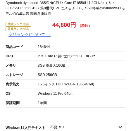
Dynabook dynabook B65/DN(CPU：Core i7 8550U 1.8GHz/メモリ：
8GB/SSD：256GB)i7 第8世代CPUにメモリ8GB、SSD搭載のWindows11モ
デル♪WEB広告 関東倉庫販売
44,800円
機能ランク:並品
外観ランク:並品
商品ランクについて ⇒
商品コード
184644
CPU
Intel Core i7 第8世代 8550U 1.8GHz
メモリ
8GB ※最大16GB
ストレージ
SSD 256GB
表示能力
15.6インチ HD FWXGA (1366×768)
OS
Windows 11 Pro 64bit
保証期間
1年間
Windows11入門テキスト