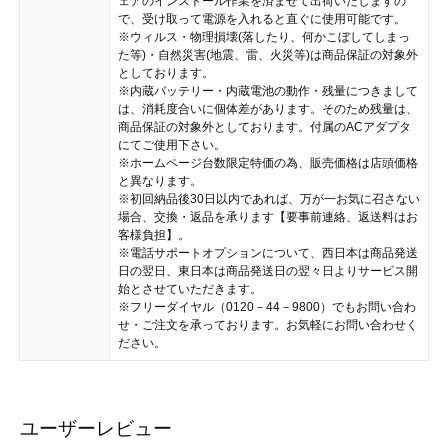
ェアのインストール作業を済ませて出荷いたしますの
で、受け取って電源を入れると直ぐに使用可能です。
※ウィルス・物理損壊(落したり、何かこぼしてしまっ
た等)・自然災害(地震、雷、火災等)は商品保証の対象外
としております。
※内蔵バッテリー・内蔵電池の動作・残量につきまして
は、消耗度合いに個体差があります。そのため残量は、
商品保証の対象外としております。付属のACアダプタ
にてご使用下さい。
※ホームページ台数限定特価の為、販売価格は店頭価格
と異なります。
※初回納品後30日以内であれば、万が一お気に召さない
場合、交換・返品を承ります【要事前連絡、返送料はお
客様負担】。
※電話サポートオプションについて、西日本は商品発送
日の翌日、東日本は商品発送日の翌々日よりサービス開
始とさせていただきます。
※フリーダイヤル（0120－44－9800）でもお問い合わ
せ・ご注文を承っております。お気軽にお問い合わせく
ださい。
ユーザーレビュー