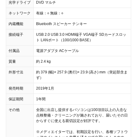
光学ドライブ
DVD マルチ
ネットワーク
有線：○ 無線：○
内蔵機能
Bluetooth スピーカー テンキー
接続端子
USB 2.0 USB 3.0 HDMI端子 VGA端子 SDカードスロッ
ト LANポート（100/1000 BASE）
付属品
電源アダプタ ACケーブル
質量
約 2.4 kg
外形寸法
約 379 (幅)× 257.9 (奥行)× 23.9 (高さ) mm（突起部含ま
ず）
発売時期
2019年1月
保証期間
1年間
その他
全国に出店し提供するパソコンは100項目以上の入念な
点検整備・クリーニングが施されており、届いたその日
からすぐに使える親切設定が好評です。
※メディエイターでは、初期設定を行い、各種ソフトウ