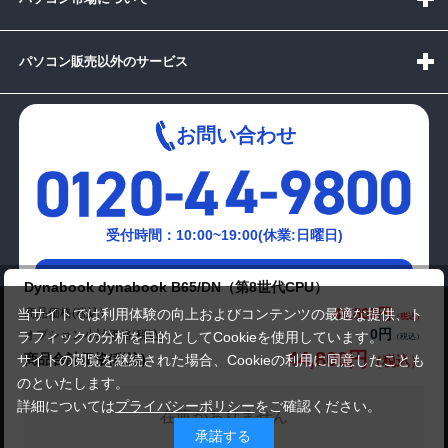
パソコン販売以外のサービス
お問い合わせ
受付時間：10:00~19:00(休業:日曜日)
メールでの
Dynabook dynabook B65/DN（第8世代CPU）
お問い合わせはこちら
44,800円
商品価格(税込)
当サイトでは利用体験の向上およびコンテンツの最適な提供、ト
0円
オプション小計価格(税込)
ラフィックの分析を目的としてCookieを使用しています。
44,800円
商品合計価格(税込)
サイトの閲覧を継続された場合、Cookieの利用に同意したことも
のといたします。
詳細については
プライバシーポリシー
をご確認ください。
在庫がありません
承諾する
Copyright(c)2024 mediator Co., Ltd. ALL Rights Reserved