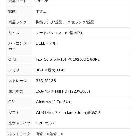
商品コード
191136
状態
中古品
商品ランク
機能ランク:並品 、 外観ランク:並品
サイズ
ノートパソコン (中型送料)
パソコンメー
DELL（デル）
カー
CPU
Intel Core i5 第10世代 10210U 1.6GHz
メモリ
8GB ※最大16GB
ストレージ
SSD 256GB
表示能力
15.6インチ Full HD (1920×1080)
OS
Windows 11 Pro 64bit
ソフト
WPS Office 2 Standard Edition,筆楽名人
光学ドライブ
DVD マルチ
ネットワーク
有線：○,無線：○