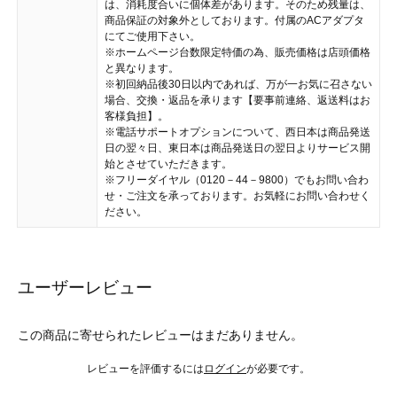
は、消耗度合いに個体差があります。そのため残量は、
商品保証の対象外としております。付属のACアダプタ
にてご使用下さい。
※ホームページ台数限定特価の為、販売価格は店頭価格
と異なります。
※初回納品後30日以内であれば、万が一お気に召さない
場合、交換・返品を承ります【要事前連絡、返送料はお
客様負担】。
※電話サポートオプションについて、西日本は商品発送
日の翌々日、東日本は商品発送日の翌日よりサービス開
始とさせていただきます。
※フリーダイヤル（0120－44－9800）でもお問い合わ
せ・ご注文を承っております。お気軽にお問い合わせく
ださい。
ユーザーレビュー
この商品に寄せられたレビューはまだありません。
レビューを評価するには
ログイン
が必要です。