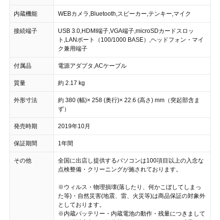
内蔵機能
WEBカメラ,Bluetooth,スピーカー,テンキー,マイク
接続端子
USB 3.0,HDMI端子,VGA端子,microSDカードスロッ
ト,LANポート（100/1000 BASE）,ヘッドフォン・マイ
ク兼用端子
付属品
電源アダプタ,ACケーブル
質量
約 2.17 kg
外形寸法
約 380 (幅)× 258 (奥行)× 22.6 (高さ) mm（突起部含ま
ず）
発売時期
2019年10月
保証期間
1年間
その他
全国に出店し提供するパソコンは100項目以上の入念な
点検整備・クリーニングが施されております。
※ウィルス・物理損壊(落したり、何かこぼしてしまっ
た等)・自然災害(地震、雷、火災等)は商品保証の対象外
としております。
※内蔵バッテリー・内蔵電池の動作・残量につきまして