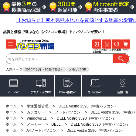
品質と価格で選ぶなら【パソコン市場】中古パソコンが安い！
ログイン
比較リスト
閲覧履歴
カート
会員登録
人気ページ
2020年以降（10世代前後）
メモリ16GB
ノートPC
デスクトップPC
Office搭載PC
モバイルPC
店舗一覧
ホーム
>
>
平塚通販管理
DELL Vostro 3590（中古パソコン）
ホーム
>
>
>
カテゴリー
ノートパソコン
DELL Vostro 3590（中
ホーム
>
>
Windows 11
DELL Vostro 3590（中古パソコン）
ホーム
>
>
>
メーカー
DELL
DELL Vostro 3590（中古パソコン）
ホーム
>
>
A4ノートパソコン
DELL Vostro 3590（中古パソコン）