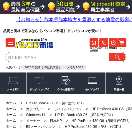
品質と価格で選ぶなら【パソコン市場】中古パソコンが安い！
ログイン
比較リスト
閲覧履歴
カート
会員登録
人気ページ
2020年以降（10世代前後）
メモリ16GB
ノートPC
デスクトップPC
Office搭載PC
モバイルPC
店舗一覧
ホーム
>
HP ProBook 430 G6（第8世代CPU）
ホーム
>
>
>
カテゴリー
モバイルパソコン
HP ProBook 430 G6
ホーム
>
>
Windows 11
HP ProBook 430 G6（第8世代CPU）
ホーム
>
>
>
メーカー
日本HP
HP ProBook 430 G6（第8世代CPU）
ホーム
>
>
B5ノートパソコン
HP ProBook 430 G6（第8世代CPU）