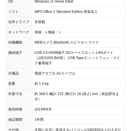
OS
Windows 11 Home 64bit
ソフト
WPS Office 2 Standard Edition,筆楽名人
光学ドライブ
非搭載
ネットワーク
有線：○,無線：○
内蔵機能
WEBカメラ,Bluetooth,スピーカー,マイク
接続端子
USB 3.0,HDMI端子,SDカードスロット,LANポート
（100/1000 BASE）,USB Type-C,ヘッドフォン・マイ
ク兼用端子
付属品
電源アダプタ,ACケーブル
質量
約 1.4 kg
外形寸法
約 308.5 (幅)× 231 (奥行)× 18 (高さ) mm（突起部含ま
ず）
発売時期
2019年8月
保証期間
1年間
その他
全国に出店し提供するパソコンは100項目以上の入念な