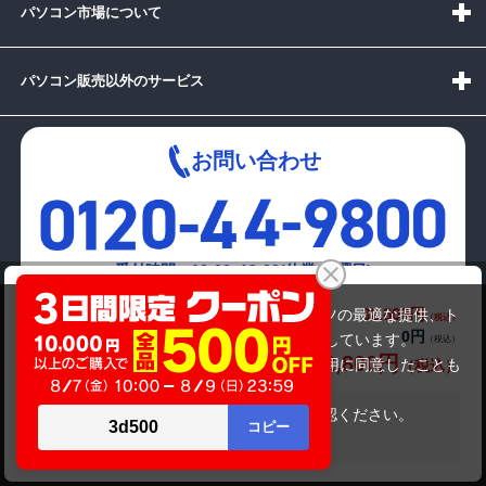
パソコン市場について
パソコン販売以外のサービス
お問い合わせ
受付時間：10:00~19:00(休業:日曜日)
HP ProBook 430 G6（第8世代CPU）
32,800円
商品価格(税込)
当サイトでは利用体験の向上およびコンテンツの最適な提供、ト
38,800円
メールでの
0円
オプション小計価格(税込)
お問い合わせはこちら
ラフィックの分析を目的としてCookieを使用しています。
32,800円
商品合計価格(税込)
サイトの閲覧を継続された場合、Cookieの利用に同意したことも
のといたします。
詳細については
プライバシーポリシー
をご確認ください。
在庫がありません
承諾する