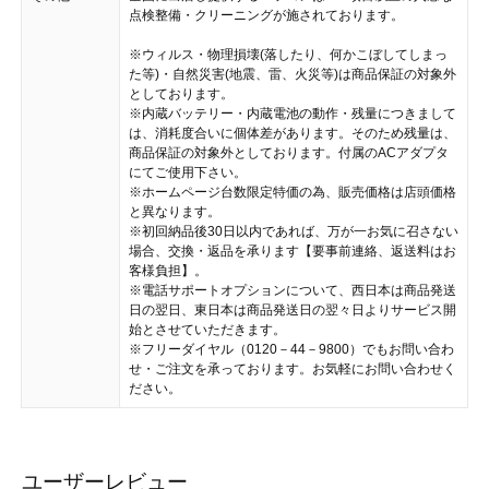
点検整備・クリーニングが施されております。
※ウィルス・物理損壊(落したり、何かこぼしてしまっ
た等)・自然災害(地震、雷、火災等)は商品保証の対象外
としております。
※内蔵バッテリー・内蔵電池の動作・残量につきまして
は、消耗度合いに個体差があります。そのため残量は、
商品保証の対象外としております。付属のACアダプタ
にてご使用下さい。
※ホームページ台数限定特価の為、販売価格は店頭価格
と異なります。
※初回納品後30日以内であれば、万が一お気に召さない
場合、交換・返品を承ります【要事前連絡、返送料はお
客様負担】。
※電話サポートオプションについて、西日本は商品発送
日の翌日、東日本は商品発送日の翌々日よりサービス開
始とさせていただきます。
※フリーダイヤル（0120－44－9800）でもお問い合わ
せ・ご注文を承っております。お気軽にお問い合わせく
ださい。
ユーザーレビュー