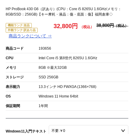
HP ProBook 430 G6（訳あり）(CPU：Core i5 8265U 1.6GHz/メモリ：
8GB/SSD：256GB)【キー摩耗・液晶：傷・底面：傷】福岡倉庫◇
32,800円
38,800円
機能ランク:並品
外観ランク:訳あり品
商品ランクについて ⇒
商品コード
193656
CPU
Intel Core i5 第8世代 8265U 1.6GHz
メモリ
8GB ※最大32GB
ストレージ
SSD 256GB
表示能力
13.3インチ HD FWXGA (1366×768)
OS
Windows 11 Home 64bit
保証期間
1年間
Windows11入門テキスト