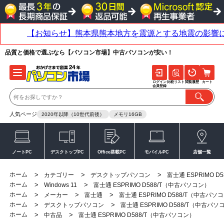
品質と価格で選ぶなら【パソコン市場】中古パソコンが安い！
ログイン
比較リスト
閲覧履歴
カート
会員登録
人気ページ
2020年以降（10世代前後）
メモリ16GB
ノートPC
デスクトップPC
Office搭載PC
モバイルPC
店舗一覧
ホーム
>
>
>
カテゴリー
デスクトップパソコン
富士通 ESPRIMO 
ホーム
>
>
Windows 11
富士通 ESPRIMO D588/T（中古パソコン）
ホーム
>
>
>
メーカー
富士通
富士通 ESPRIMO D588/T（中古パソ
ホーム
>
>
デスクトップパソコン
富士通 ESPRIMO D588/T（中古パソ
ホーム
>
>
中古品
富士通 ESPRIMO D588/T（中古パソコン）