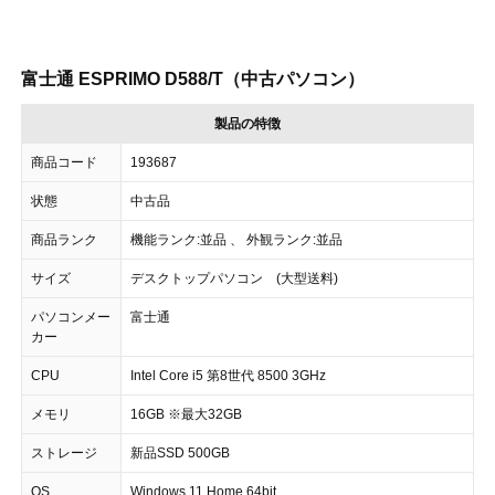
富士通 ESPRIMO D588/T（中古パソコン）
製品の特徴
商品コード
193687
状態
中古品
商品ランク
機能ランク:並品 、 外観ランク:並品
サイズ
デスクトップパソコン (大型送料)
パソコンメー
富士通
カー
CPU
Intel Core i5 第8世代 8500 3GHz
メモリ
16GB ※最大32GB
ストレージ
新品SSD 500GB
OS
Windows 11 Home 64bit