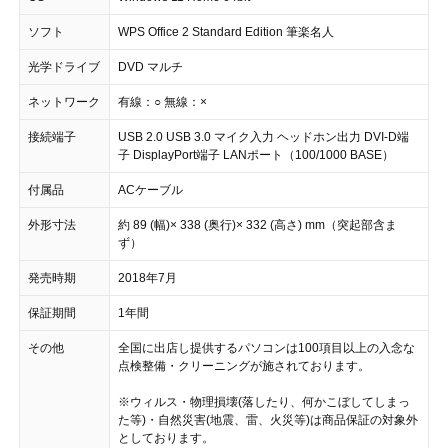
ソフト
WPS Office 2 Standard Edition 筆楽名人
光学ドライブ
DVD マルチ
ネットワーク
有線：○ 無線：×
接続端子
USB 2.0 USB 3.0 マイク入力 ヘッドホン出力 DVI-D端
子 DisplayPort端子 LANポート（100/1000 BASE）
付属品
ACケーブル
外形寸法
約 89 (幅)× 338 (奥行)× 332 (高さ) mm（突起部含ま
ず）
発売時期
2018年7月
保証期間
1年間
その他
全国に出店し提供するパソコンは100項目以上の入念な
点検整備・クリーニングが施されております。
※ウィルス・物理損壊(落したり、何かこぼしてしまっ
た等)・自然災害(地震、雷、火災等)は商品保証の対象外
としております。