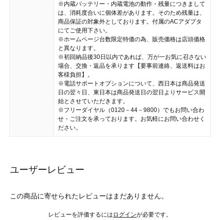
※内蔵バッテリー・内蔵電池の動作・残量につきまして
は、消耗度合いに個体差があります。そのため残量は、
商品保証の対象外としております。付属のACアダプタ
にてご使用下さい。
※ホームページ台数限定特価の為、販売価格は店頭価格
と異なります。
※初回納品後30日以内であれば、万が一お気に召さない
場合、交換・返品を承ります【要事前連絡、返送料はお
客様負担】。
※電話サポートオプションについて、西日本は商品発送
日の翌々日、東日本は商品発送日の翌日よりサービス開
始とさせていただきます。
※フリーダイヤル（0120－44－9800）でもお問い合わ
せ・ご注文を承っております。お気軽にお問い合わせく
ださい。
ユーザーレビュー
この商品に寄せられたレビューはまだありません。
レビューを評価するには
ログイン
が必要です。