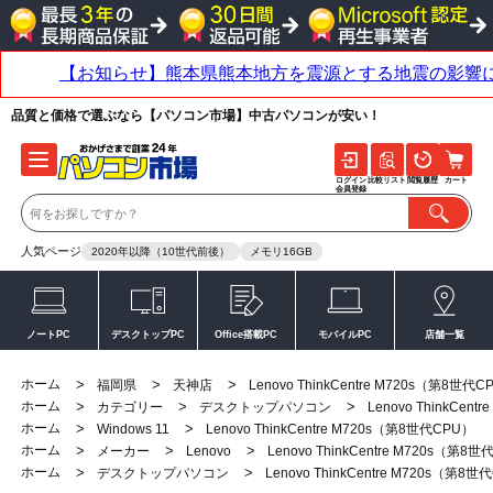
品質と価格で選ぶなら【パソコン市場】中古パソコンが安い！
ログイン
比較リスト
閲覧履歴
カート
会員登録
人気ページ
2020年以降（10世代前後）
メモリ16GB
ノートPC
デスクトップPC
Office搭載PC
モバイルPC
店舗一覧
ホーム
>
>
>
福岡県
天神店
Lenovo ThinkCentre M720s（第8世代C
ホーム
>
>
>
カテゴリー
デスクトップパソコン
Lenovo ThinkCen
ホーム
>
>
Windows 11
Lenovo ThinkCentre M720s（第8世代CPU）
ホーム
>
>
>
メーカー
Lenovo
Lenovo ThinkCentre M720s（第8
ホーム
>
>
デスクトップパソコン
Lenovo ThinkCentre M720s（第8