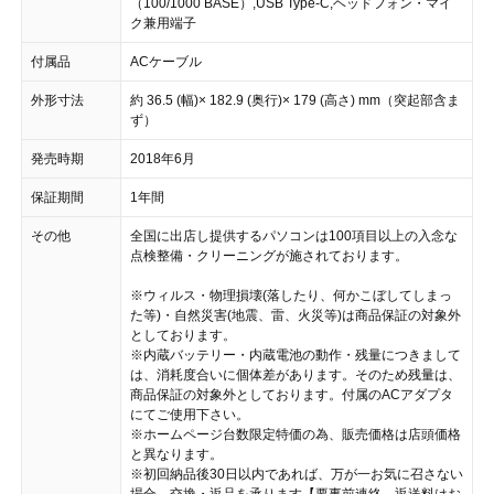
（100/1000 BASE）,USB Type-C,ヘッドフォン・マイ
ク兼用端子
付属品
ACケーブル
外形寸法
約 36.5 (幅)× 182.9 (奥行)× 179 (高さ) mm（突起部含ま
ず）
発売時期
2018年6月
保証期間
1年間
その他
全国に出店し提供するパソコンは100項目以上の入念な
点検整備・クリーニングが施されております。
※ウィルス・物理損壊(落したり、何かこぼしてしまっ
た等)・自然災害(地震、雷、火災等)は商品保証の対象外
としております。
※内蔵バッテリー・内蔵電池の動作・残量につきまして
は、消耗度合いに個体差があります。そのため残量は、
商品保証の対象外としております。付属のACアダプタ
にてご使用下さい。
※ホームページ台数限定特価の為、販売価格は店頭価格
と異なります。
※初回納品後30日以内であれば、万が一お気に召さない
場合、交換・返品を承ります【要事前連絡、返送料はお