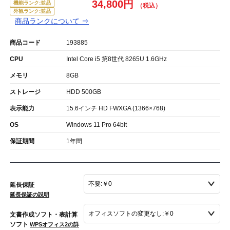
34,800円
機能ランク:並品
外観ランク:並品
商品ランクについて ⇒
商品コード
193885
CPU
Intel Core i5 第8世代 8265U 1.6GHz
メモリ
8GB
ストレージ
HDD 500GB
表示能力
15.6インチ HD FWXGA (1366×768)
OS
Windows 11 Pro 64bit
保証期間
1年間
延長保証
延長保証の説明
文書作成ソフト・表計算
ソフト
WPSオフィス2の詳