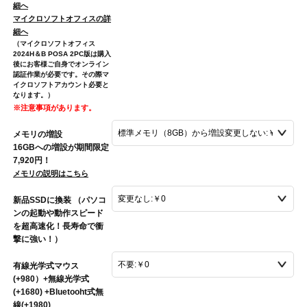
細へ
マイクロソフトオフィスの詳
細へ
（マイクロソフトオフィス
2024H＆B POSA 2PC版は購入
後にお客様ご自身でオンライン
認証作業が必要です。その際マ
イクロソフトアカウント必要と
なります。）
※注意事項があります。
メモリの増設
16GBへの増設が期間限定
7,920円！
メモリの説明はこちら
新品SSDに換装 （パソコ
ンの起動や動作スピード
を超高速化！長寿命で衝
撃に強い！）
有線光学式マウス
(+980）+無線光学式
(+1680) +Bluetooht式無
線(+1980)