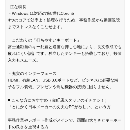
□主な特長
・Windows 11対応の第8世代Core i5
4つのコアで効率よく処理を行うため、事務作業から動画視聴
までストレスなくこなせます。
・こだわりの「打ちやすいキーボード」
富士通独自のキー配置と適度な押し心地により、長文作成でも
疲れにくい設計です。独立したテンキーも搭載しており、数値
入力もスムーズ。
・充実のインターフェース
HDMI、有線LAN、USB 3.0ポートなど、ビジネスに必要な端
子をフル装備。プレゼンや周辺機器の接続に困りません。
■ こんな方におすすめ（金町店スタッフのイチオシ！）
「とにかく日本メーカーの丈夫なPCが欲しい」という方
事務作業やレポート作成がメインで、画面の大きさとキーボー
ドの良さを重視する方