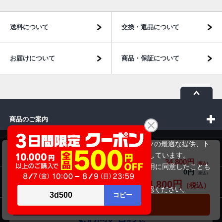
送料について
交換・返品について
お届けについて
商品・保証について
商品のご案内
当サイトでは利用体験の向上およびコンテンツの最適な提供、ト
富士通 LIFEBOOK A579/BX
パソコン市場について
ラフィックの分析を目的としてCookieを使用しています。
34,800円
商品価格(税込)
サイトの閲覧を継続された場合、Cookieの利用に同意したことも
0円
オプション小計価格(税込)
のといたします。
パソコン販売以外のサービス
34,800円
商品合計価格(税込)
詳細については
プライバシーポリシー
をご確認ください。
承諾する
カートに入れる
お問い合わせ