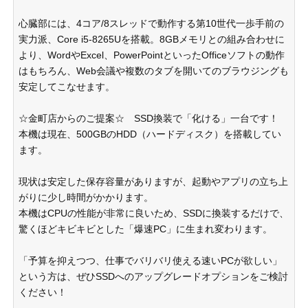
心臓部には、4コア/8スレッドで動作する第10世代一歩手前の
実力派、Core i5-8265Uを搭載。8GBメモリとの組み合わせに
より、WordやExcel、PowerPointといったOfficeソフトの動作
はもちろん、Web会議や複数のタブを開いてのブラウジングも
安定してこなせます。
☆金町店からのご提案☆ SSD換装で「化ける」一台です！
本機は現在、500GBのHDD（ハードディスク）を搭載してい
ます。
現状は安定した保存容量がありますが、起動やアプリの立ち上
がりに少し時間がかかります。
本機はCPUの性能が非常に良いため、SSDに換装するだけで、
驚くほどキビキビとした「爆速PC」に生まれ変わります。
「予算を抑えつつ、仕事でバリバリ使える速いPCが欲しい」
という方は、ぜひSSDへのアップグレードオプションをご検討
ください！