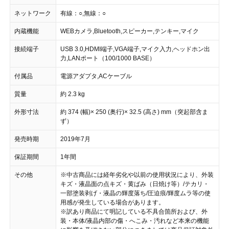
ネットワーク
有線：○,無線：○
内蔵機能
WEBカメラ,Bluetooth,スピーカー,テンキー,マイク
接続端子
USB 3.0,HDMI端子,VGA端子,マイク入力,ヘッドホン出
力,LANポート（100/1000 BASE）
付属品
電源アダプタ,ACケーブル
質量
約 2.3 kg
外形寸法
約 374 (幅)× 250 (奥行)× 32.5 (高さ) mm（突起部含ま
ず）
発売時期
2019年7月
保証期間
1年間
その他
※中古商品には経年劣化や以前の使用状況により、外装
キズ・液晶面の点キズ・黄ばみ（日焼け等）/テカリ・
一部塗装剥げ・液晶の輝度落ち/圧迫痕/輝度ムラ等の使
用感が発生している場合があります。
※訳あり商品にて明記している不具合箇所および、外
装・本体/液晶内部の傷・へこみ・汚れなど本来の機能