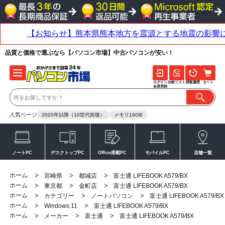
品質と価格で選ぶなら【パソコン市場】中古パソコンが安い！
ログイン
比較リスト
閲覧履歴
カート
会員登録
人気ページ
2020年以降（10世代前後）
メモリ16GB
ノートPC
デスクトップPC
Office搭載PC
モバイルPC
店舗一覧
ホーム
>
>
>
宮崎県
都城店
富士通 LIFEBOOK A579/BX
ホーム
>
>
>
東京都
金町店
富士通 LIFEBOOK A579/BX
ホーム
>
>
>
カテゴリー
ノートパソコン
富士通 LIFEBOOK A579/BX
ホーム
>
>
Windows 11
富士通 LIFEBOOK A579/BX
ホーム
>
>
>
メーカー
富士通
富士通 LIFEBOOK A579/BX