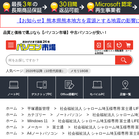
品質と価格で選ぶなら【パソコン市場】中古パソコンが安い！
ログイン
比較リスト
閲覧履歴
カート
会員登録
人気ページ
2020年以降（10世代前後）
メモリ16GB
ノートPC
デスクトップPC
Office搭載PC
モバイルPC
店舗一覧
ホーム
>
>
平塚通販管理
社会福祉法人 シャローム埼玉様専用 富士通 LIFEB
ホーム
>
>
>
カテゴリー
ノートパソコン
社会福祉法人 シャローム埼玉様専
ホーム
>
>
Windows 11
社会福祉法人 シャローム埼玉様専用 富士通 LIFEBO
ホーム
>
>
>
メーカー
富士通
社会福祉法人 シャローム埼玉様専用 富士通 
ホーム
>
>
A4ノートパソコン
社会福祉法人 シャローム埼玉様専用 富士通 LI