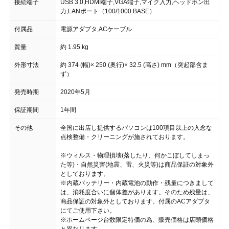
接続端子
USB 3.0,HDMI端子,VGA端子,マイク入力,ヘッドホン出
力,LANポート（100/1000 BASE）
付属品
電源アダプタ,ACケーブル
質量
約 1.95 kg
外形寸法
約 374 (幅)× 250 (奥行)× 32.5 (高さ) mm（突起部含ま
ず）
発売時期
2020年5月
保証期間
1年間
その他
全国に出店し提供するパソコンは100項目以上の入念な
点検整備・クリーニングが施されております。
※ウィルス・物理損壊(落したり、何かこぼしてしまっ
た等)・自然災害(地震、雷、火災等)は商品保証の対象外
としております。
※内蔵バッテリー・内蔵電池の動作・残量につきまして
は、消耗度合いに個体差があります。そのため残量は、
商品保証の対象外としております。付属のACアダプタ
にてご使用下さい。
※ホームページ台数限定特価の為、販売価格は店頭価格
と異なります。