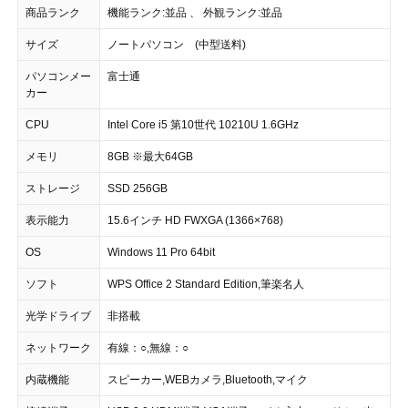
商品ランク
機能ランク:並品 、 外観ランク:並品
サイズ
ノートパソコン (中型送料)
パソコンメー
富士通
カー
CPU
Intel Core i5 第10世代 10210U 1.6GHz
メモリ
8GB ※最大64GB
ストレージ
SSD 256GB
表示能力
15.6インチ HD FWXGA (1366×768)
OS
Windows 11 Pro 64bit
ソフト
WPS Office 2 Standard Edition,筆楽名人
光学ドライブ
非搭載
ネットワーク
有線：○,無線：○
内蔵機能
スピーカー,WEBカメラ,Bluetooth,マイク