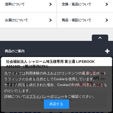
送料について
交換・返品について
お届けについて
商品・保証について
商品のご案内
社会福祉法人 シャローム埼玉様専用 富士通 LIFEBOOK
A5510/D （第10世代CPU）
パソコン市場について
47,980円
商品価格(税込)
当サイトでは利用体験の向上およびコンテンツの最適な提供、ト
0円
オプション小計価格(税込)
ラフィックの分析を目的としてCookieを使用しています。
パソコン販売以外のサービス
47,980円
商品合計価格(税込)
サイトの閲覧を継続された場合、Cookieの利用に同意したことも
のといたします。
詳細については
プライバシーポリシー
をご確認ください。
在庫がありません
お問い合わせ
承諾する