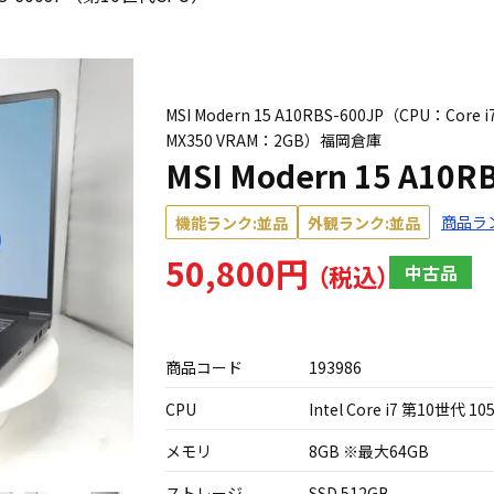
MSI Modern 15 A10RBS-600JP（CPU：Core 
MX350 VRAM：2GB）福岡倉庫
MSI Modern 15 A1
商品ラ
機能ランク:並品
外観ランク:並品
50,800円
中古品
商品コード
193986
CPU
Intel Core i7 第10世代 10
メモリ
8GB ※最大64GB
ストレージ
SSD 512GB