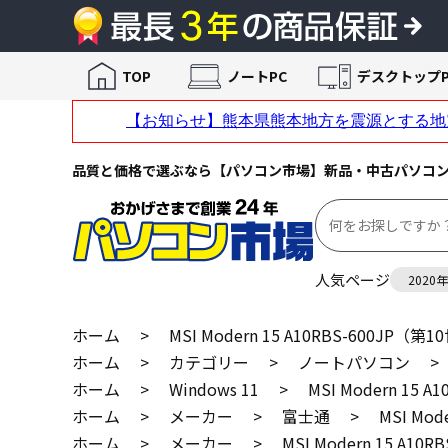
TOP
ノートPC
デスクトップP
品質と価格で選ぶなら【パソコン市場】新品・中古パソコ
人気ページ
2020
ホーム
>
MSI Modern 15 A10RBS-600JP（第
ホーム
>
カテゴリー
>
ノートパソコン
>
ホーム
>
Windows 11
>
MSI Modern 15 
ホーム
>
メーカー
>
富士通
>
MSI Mo
ホーム
>
メーカー
>
MSI Modern 15 A1