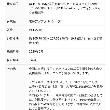
接続端子
USB 3.0,HDMI端子,microSDカードスロット,LANポート
（100/1000 BASE）,USB Type-C,ヘッドフォン・マイ
ク兼用端子
付属品
電源アダプタ,ACケーブル
質量
約 1.27 kg
外形寸法
約 305.70 (幅)× 207.50 (奥行)× 19.7 (高さ) mm（突起部
含まず）
発売時期
2020年5月
保証期間
1年間
その他
全国に出店し提供するパソコンは100項目以上の入念な
点検整備・クリーニングが施されております。
※ウィルス・物理損壊(落したり、何かこぼしてしまっ
た等)・自然災害(地震、雷、火災等)は商品保証の対象外
としております。
※内蔵バッテリー・内蔵電池の動作・残量につきまして
は、消耗度合いに個体差があります。そのため残量は、
商品保証の対象外としております。付属のACアダプタ
にてご使用下さい。