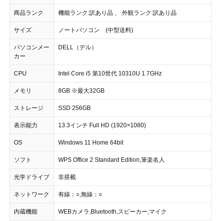
商品ランク
機能ランク:訳あり品 、 外観ランク:訳あり品
サイズ
ノートパソコン (中型送料)
パソコンメー
DELL（デル）
カー
CPU
Intel Core i5 第10世代 10310U 1.7GHz
メモリ
8GB ※最大32GB
ストレージ
SSD 256GB
表示能力
13.3インチ Full HD (1920×1080)
OS
Windows 11 Home 64bit
ソフト
WPS Office 2 Standard Edition,筆楽名人
光学ドライブ
非搭載
ネットワーク
有線：○,無線：○
内蔵機能
WEBカメラ,Bluetooth,スピーカー,マイク