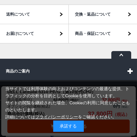
送料について
交換・返品について
お届けについて
商品・保証について
商品のご案内
当サイトでは利用体験の向上およびコンテンツの最適な提供、ト
パソコン市場について
DELL Latitude 5310 P97G（第10世代CPU）
ラフィックの分析を目的としてCookieを使用しています。
32,800円
商品価格(税込)
42,800円
サイトの閲覧を継続された場合、Cookieの利用に同意したことも
0円
オプション小計価格(税込)
パソコン販売以外のサービス
のといたします。
32,800円
商品合計価格(税込)
詳細については
プライバシーポリシー
をご確認ください。
承諾する
カートに入れる
お問い合わせ