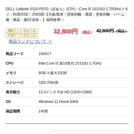
DELL Latitude 5310 P97G（訳あり）(CPU：Core i5 10310U 1.70GHz/メモ
リ：8GB/SSD：256GB)【天板/筐体：塗装剥離・電源：塗装剥離・パーム：
傷・液晶：傷/圧迫痕・】福岡倉庫◇
32,800円
42,800円
機能ランク:訳あり品
外観ランク:訳あり品
商品ランクについて ⇒
商品コード
194017
CPU
Intel Core i5 第10世代 10310U 1.7GHz
メモリ
8GB ※最大32GB
ストレージ
SSD 256GB
表示能力
13.3インチ Full HD (1920×1080)
OS
Windows 11 Home 64bit
保証期間
1年間