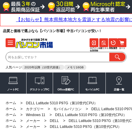
品質と価格で選ぶなら【パソコン市場】中古パソコンが安い！
ログイン
比較リスト
閲覧履歴
カート
会員登録
人気ページ
2020年以降（10世代前後）
メモリ16GB
ノートPC
デスクトップPC
Office搭載PC
モバイルPC
店舗一覧
ホーム
>
DELL Latitude 5310 P97G（第10世代CPU）
ホーム
>
>
>
カテゴリー
モバイルパソコン
DELL Latitude 5310
ホーム
>
>
Windows 11
DELL Latitude 5310 P97G（第10世代CPU）
ホーム
>
>
>
メーカー
DELL
DELL Latitude 5310 P97G（第10世代
ホーム
>
>
メーカー
DELL Latitude 5310 P97G（第10世代CPU）