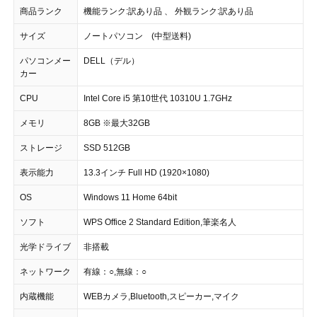
商品ランク
機能ランク:訳あり品 、 外観ランク:訳あり品
サイズ
ノートパソコン (中型送料)
パソコンメー
DELL（デル）
カー
CPU
Intel Core i5 第10世代 10310U 1.7GHz
メモリ
8GB ※最大32GB
ストレージ
SSD 512GB
表示能力
13.3インチ Full HD (1920×1080)
OS
Windows 11 Home 64bit
ソフト
WPS Office 2 Standard Edition,筆楽名人
光学ドライブ
非搭載
ネットワーク
有線：○,無線：○
内蔵機能
WEBカメラ,Bluetooth,スピーカー,マイク