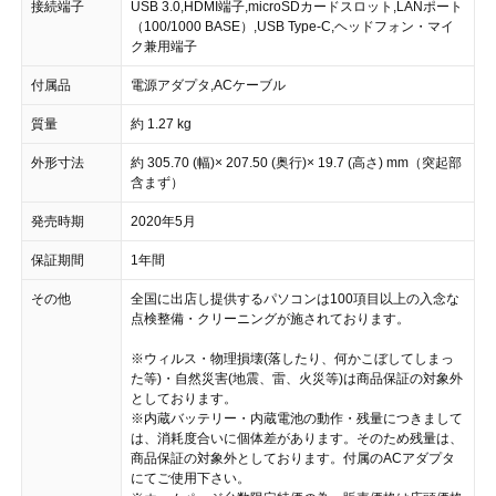
接続端子
USB 3.0,HDMI端子,microSDカードスロット,LANポート
（100/1000 BASE）,USB Type-C,ヘッドフォン・マイ
ク兼用端子
付属品
電源アダプタ,ACケーブル
質量
約 1.27 kg
外形寸法
約 305.70 (幅)× 207.50 (奥行)× 19.7 (高さ) mm（突起部
含まず）
発売時期
2020年5月
保証期間
1年間
その他
全国に出店し提供するパソコンは100項目以上の入念な
点検整備・クリーニングが施されております。
※ウィルス・物理損壊(落したり、何かこぼしてしまっ
た等)・自然災害(地震、雷、火災等)は商品保証の対象外
としております。
※内蔵バッテリー・内蔵電池の動作・残量につきまして
は、消耗度合いに個体差があります。そのため残量は、
商品保証の対象外としております。付属のACアダプタ
にてご使用下さい。