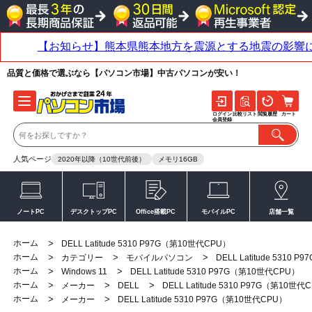
品質と価格で選ぶなら【パソコン市場】中古パソコンが安い！
ログイン
比較リスト
閲覧履歴
カート
会員登録
人気ページ
2020年以降（10世代前後）
メモリ16GB
ノートPC
デスクトップPC
Office搭載PC
モバイルPC
店舗一覧
ホーム
>
DELL Latitude 5310 P97G（第10世代CPU）
ホーム
>
>
>
カテゴリー
モバイルパソコン
DELL Latitude 5310
ホーム
>
>
Windows 11
DELL Latitude 5310 P97G（第10世代CPU）
ホーム
>
>
>
メーカー
DELL
DELL Latitude 5310 P97G（第10世代
ホーム
>
>
メーカー
DELL Latitude 5310 P97G（第10世代CPU）