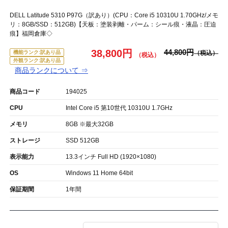
DELL Latitude 5310 P97G（訳あり）(CPU：Core i5 10310U 1.70GHz/メモ
リ：8GB/SSD：512GB)【天板：塗装剥離・パーム：シール痕・液晶：圧迫
痕】福岡倉庫◇
38,800円
44,800円
機能ランク:訳あり品
外観ランク:訳あり品
商品ランクについて ⇒
商品コード
194025
CPU
Intel Core i5 第10世代 10310U 1.7GHz
メモリ
8GB ※最大32GB
ストレージ
SSD 512GB
表示能力
13.3インチ Full HD (1920×1080)
OS
Windows 11 Home 64bit
保証期間
1年間