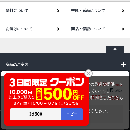
送料について
交換・返品について
お届けについて
商品・保証について
商品のご案内
DELL Latitude 5310 P97G（第10世代CPU）
パソコン市場について
38,800円
商品価格(税込)
当サイトでは利用体験の向上およびコンテンツの最適な提供、ト
44,800円
0円
オプション小計価格(税込)
ラフィックの分析を目的としてCookieを使用しています。
38,800円
商品合計価格(税込)
サイトの閲覧を継続された場合、Cookieの利用に同意したことも
パソコン販売以外のサービス
のといたします。
詳細については
プライバシーポリシー
をご確認ください。
在庫がありません
承諾する
お問い合わせ