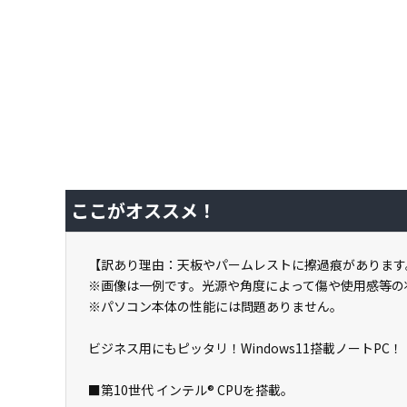
ここがオススメ！
【訳あり理由：天板やパームレストに擦過痕があります
※画像は一例です。光源や角度によって傷や使用感等の
※パソコン本体の性能には問題ありません。
ビジネス用にもピッタリ！Windows11搭載ノートPC！
■第10世代 インテル® CPUを搭載。