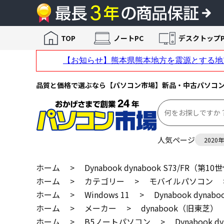
TOP
ノートPC
デスクトップP
品質と価格で選ぶなら【パソコン市場】新品・中古パソコ
人気ページ
2020
ホーム
>
Dynabook dynabook S73/FR（第1
ホーム
>
カテゴリー
>
モバイルパソコン
ホーム
>
Windows 11
>
Dynabook dynab
ホーム
>
メーカー
>
dynabook（旧東芝）
ホーム
>
B5ノートパソコン
>
Dynabook 