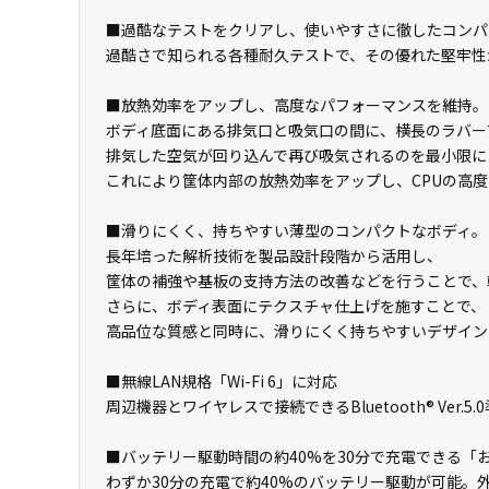
■過酷なテストをクリアし、使いやすさに徹したコンパ
過酷さで知られる各種耐久テストで、その優れた堅牢性
■放熱効率をアップし、高度なパフォーマンスを維持。
ボディ底面にある排気口と吸気口の間に、横長のラバー
排気した空気が回り込んで再び吸気されるのを最小限に
これにより筐体内部の放熱効率をアップし、CPUの高
■滑りにくく、持ちやすい薄型のコンパクトなボディ。
長年培った解析技術を製品設計段階から活用し、
筐体の補強や基板の支持方法の改善などを行うことで、
さらに、ボディ表面にテクスチャ仕上げを施すことで、
高品位な質感と同時に、滑りにくく持ちやすいデザイン
■無線LAN規格「Wi-Fi 6」に対応
周辺機器とワイヤレスで接続できるBluetooth® Ver.5.
■バッテリー駆動時間の約40%を30分で充電できる「
わずか30分の充電で約40%のバッテリー駆動が可能