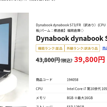
Dynabook dynabook S73/FR（訳あり）(CPU
板/パーム：擦過痕】福岡倉庫◇
Dynabook dynaboo
商
機能ランク:並品
外観ランク:訳あり品
39,800円
43,800円
商品コード
194058
CPU
Intel Core i7 第10世代 10
メモリ
8GB ※最大16GB
ストレージ
SSD 128GB