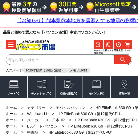
品質と価格で選ぶなら【パソコン市場】中古パソコンが安い！
ログイン
比較リスト
閲覧履歴
カート
会員登録
人気ページ
2020年以降（10世代前後）
メモリ16GB
ノートPC
デスクトップPC
Office搭載PC
モバイルPC
店舗一覧
ホーム
>
>
>
カテゴリー
モバイルパソコン
HP EliteBook 630 G
ホーム
>
>
Windows 11
HP EliteBook 630 G9（第12世代CPU）
ホーム
>
>
>
メーカー
日本HP
HP EliteBook 630 G9（第12世代CP
ホーム
>
>
B5ノートパソコン
HP EliteBook 630 G9（第12世代CPU）
ホーム
>
>
中古品
HP EliteBook 630 G9（第12世代CPU）