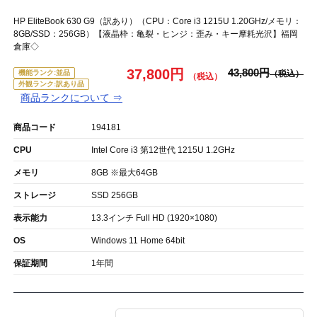
HP EliteBook 630 G9（訳あり）（CPU：Core i3 1215U 1.20GHz/メモリ：
8GB/SSD：256GB）【液晶枠：亀裂・ヒンジ：歪み・キー摩耗光沢】福岡
倉庫◇
37,800円
43,800円
機能ランク:並品
外観ランク:訳あり品
商品ランクについて ⇒
商品コード
194181
CPU
Intel Core i3 第12世代 1215U 1.2GHz
メモリ
8GB ※最大64GB
ストレージ
SSD 256GB
表示能力
13.3インチ Full HD (1920×1080)
OS
Windows 11 Home 64bit
保証期間
1年間