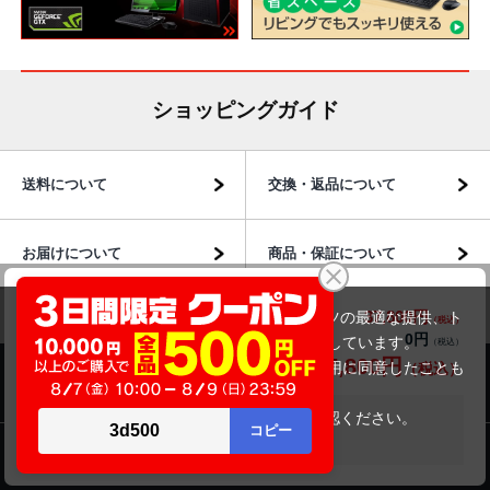
ショッピングガイド
送料について
交換・返品について
お届けについて
商品・保証について
HP EliteBook 630 G9（第12世代CPU）
37,800円
商品価格(税込)
当サイトでは利用体験の向上およびコンテンツの最適な提供、ト
43,800円
0円
オプション小計価格(税込)
ラフィックの分析を目的としてCookieを使用しています。
37,800円
商品合計価格(税込)
サイトの閲覧を継続された場合、Cookieの利用に同意したことも
商品のご案内
のといたします。
詳細については
プライバシーポリシー
をご確認ください。
在庫がありません
承諾する
パソコン市場について