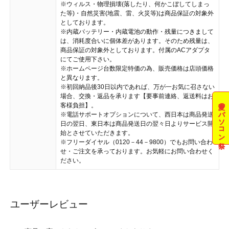
※ウィルス・物理損壊(落したり、何かこぼしてしまっ
た等)・自然災害(地震、雷、火災等)は商品保証の対象外
としております。
※内蔵バッテリー・内蔵電池の動作・残量につきまして
は、消耗度合いに個体差があります。そのため残量は、
商品保証の対象外としております。付属のACアダプタ
にてご使用下さい。
※ホームページ台数限定特価の為、販売価格は店頭価格
と異なります。
※初回納品後30日以内であれば、万が一お気に召さない
場合、交換・返品を承ります【要事前連絡、返送料はお
夏のパソコン祭
客様負担】。
※電話サポートオプションについて、西日本は商品発送
日の翌日、東日本は商品発送日の翌々日よりサービス開
始とさせていただきます。
※フリーダイヤル（0120－44－9800）でもお問い合わ
せ・ご注文を承っております。お気軽にお問い合わせく
ださい。
ユーザーレビュー