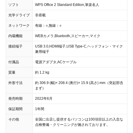
ソフト
WPS Office 2 Standard Edition,筆楽名人
光学ドライブ
非搭載
ネットワーク
有線：○,無線：○
内蔵機能
WEBカメラ,Bluetooth,スピーカー,マイク
接続端子
USB 3.0,HDMI端子,USB Type-C,ヘッドフォン・マイク
兼用端子
付属品
電源アダプタ,ACケーブル
質量
約 1.2 kg
外形寸法
約 306.9 (幅)× 208.4 (奥行)× 15.9 (高さ) mm（突起部含
まず）
発売時期
2022年6月
保証期間
1年間
その他
全国に出店し提供するパソコンは100項目以上の入念な
点検整備・クリーニングが施されております。