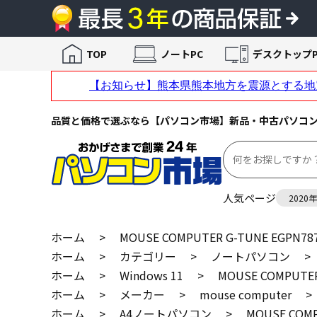
TOP
ノートPC
デスクトップP
品質と価格で選ぶなら【パソコン市場】新品・中古パソコ
人気ページ
2020
ホーム
>
MOUSE COMPUTER G-TUNE EGPN
ホーム
>
カテゴリー
>
ノートパソコン
>
ホーム
>
Windows 11
>
MOUSE COMPUTE
ホーム
>
メーカー
>
mouse computer
>
ホーム
>
A4ノートパソコン
>
MOUSE COM