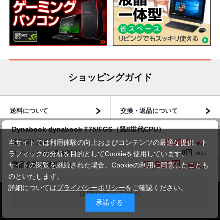
ショッピングガイド
送料について
交換・返品について
Dynabook dynabook T75/FGS（第8世代CPU）
47,980円
お届けについて
商品・保証について
商品価格(税込)
当サイトでは利用体験の向上およびコンテンツの最適な提供、ト
0円
オプション小計価格(税込)
ラフィックの分析を目的としてCookieを使用しています。
47,980円
商品合計価格(税込)
サイトの閲覧を継続された場合、Cookieの利用に同意したことも
のといたします。
詳細については
プライバシーポリシー
をご確認ください。
在庫がありません
商品のご案内
承諾する