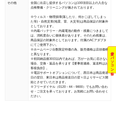
その他
全国に出店し提供するパソコンは100項目以上の入念な
点検整備・クリーニングが施されております。
※ウィルス・物理損壊(落したり、何かこぼしてしまっ
た等)・自然災害(地震、雷、火災等)は商品保証の対象外
としております。
※内蔵バッテリー・内蔵電池の動作・残量につきまして
は、消耗度合いに個体差があります。そのため残量は、
商品保証の対象外としております。付属のACアダプタ
にてご使用下さい。
※ホームページ台数限定特価の為、販売価格は店頭価格
夏のパソコン祭
と異なります。
※初回納品後30日以内であれば、万が一お気に召さない
場合、交換・返品を承ります【要事前連絡、返送料はお
客様負担】。
※電話サポートオプションについて、西日本は商品発送
日の翌日、東日本は商品発送日の翌々日よりサービス開
始とさせていただきます。
※フリーダイヤル（0120－44－9800）でもお問い合わ
せ・ご注文を承っております。お気軽にお問い合わせく
ださい。