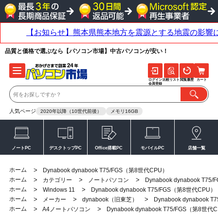
品質と価格で選ぶなら【パソコン市場】中古パソコンが安い！
ログイン
比較リスト
閲覧履歴
カート
会員登録
人気ページ
2020年以降（10世代前後）
メモリ16GB
ノートPC
デスクトップPC
Office搭載PC
モバイルPC
店舗一覧
ホーム
>
Dynabook dynabook T75/FGS（第8世代CPU）
ホーム
>
>
>
カテゴリー
ノートパソコン
Dynabook dynabook T
ホーム
>
>
Windows 11
Dynabook dynabook T75/FGS（第8世代CPU）
ホーム
>
>
>
メーカー
dynabook（旧東芝）
Dynabook dynabook
ホーム
>
>
A4ノートパソコン
Dynabook dynabook T75/FGS（第8世代