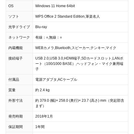
OS
Windows 11 Home 64bit
ソフト
WPS Office 2 Standard Edition,筆楽名人
光学ドライブ
Blu-ray
ネットワーク
有線：○,無線：○
内蔵機能
WEBカメラ,Bluetooth,スピーカー,テンキー,マイク
接続端子
USB 2.0,USB 3.0,HDMI端子,SDカードスロット,LANポ
ート（100/1000 BASE）,ヘッドフォン・マイク兼用端
子
付属品
電源アダプタ,ACケーブル
質量
約 2.4 kg
外形寸法
約 379.0 (幅)× 258.0 (奥行)× 23.7 (高さ) mm（突起部含
まず）
発売時期
2018年1月
保証期間
1年間