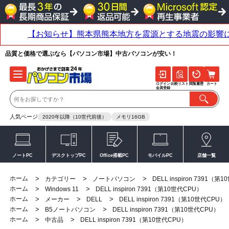
品質と価格で選ぶなら【パソコン市場】中古パソコンが安い！
ログイン
比較リスト
閲覧履歴
カート
会員登録
人気ページ
2020年以降（10世代前後）
メモリ16GB
ノートPC
デスクトップPC
Office搭載PC
モバイルPC
店舗一覧
ホーム
>
>
>
カテゴリー
ノートパソコン
DELL inspiron 7391（第
ホーム
>
>
Windows 11
DELL inspiron 7391（第10世代CPU）
ホーム
>
>
>
メーカー
DELL
DELL inspiron 7391（第10世代CPU）
ホーム
>
>
B5ノートパソコン
DELL inspiron 7391（第10世代CPU）
ホーム
>
>
中古品
DELL inspiron 7391（第10世代CPU）