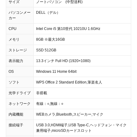
サイズ
ノートパソコン (中型送料)
パソコンメー
DELL（デル）
カー
CPU
Intel Core i5 第10世代 10210U 1.6GHz
メモリ
8GB ※最大16GB
ストレージ
SSD 512GB
表示能力
13.3インチ Full HD (1920×1080)
OS
Windows 11 Home 64bit
ソフト
WPS Office 2 Standard Edition,筆楽名人
光学ドライブ
非搭載
ネットワーク
有線：○,無線：○
内蔵機能
WEBカメラ,Bluetooth,スピーカー,マイク
接続端子
USB 3.0,HDMI端子,USB Type-C,ヘッドフォン・マイク
兼用端子,microSDカードスロット