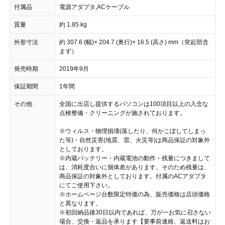
付属品
電源アダプタ,ACケーブル
質量
約 1.85 kg
外形寸法
約 307.6 (幅)× 204.7 (奥行)× 16.5 (高さ) mm（突起部含
まず）
発売時期
2019年9月
保証期間
1年間
その他
全国に出店し提供するパソコンは100項目以上の入念な
点検整備・クリーニングが施されております。
※ウィルス・物理損壊(落したり、何かこぼしてしまっ
た等)・自然災害(地震、雷、火災等)は商品保証の対象外
としております。
※内蔵バッテリー・内蔵電池の動作・残量につきまして
は、消耗度合いに個体差があります。そのため残量は、
商品保証の対象外としております。付属のACアダプタ
にてご使用下さい。
※ホームページ台数限定特価の為、販売価格は店頭価格
と異なります。
※初回納品後30日以内であれば、万が一お気に召さない
場合、交換・返品を承ります【要事前連絡、返送料はお