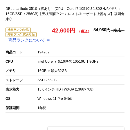
DELL Latitude 3510（訳あり）(CPU：Core i7 10510U 1.80GHz/メモリ：
16GB/SSD：256GB)【天板/画面/パームレスト/キーボード上部キズ】福岡倉
庫◇
42,600円
54,980円
機能ランク:並品
外観ランク:訳あり品
商品ランクについて ⇒
商品コード
194289
CPU
Intel Core i7 第10世代 10510U 1.8GHz
メモリ
16GB ※最大32GB
ストレージ
SSD 256GB
表示能力
15.6インチ HD FWXGA (1366×768)
OS
Windows 11 Pro 64bit
保証期間
1年間