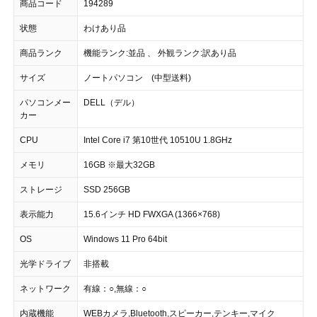
商品コード
194289
状態
わけあり品
商品ランク
機能ランク:並品 、 外観ランク:訳あり品
サイズ
ノートパソコン (中型送料)
パソコンメー
DELL（デル）
カー
CPU
Intel Core i7 第10世代 10510U 1.8GHz
メモリ
16GB ※最大32GB
ストレージ
SSD 256GB
表示能力
15.6インチ HD FWXGA (1366×768)
OS
Windows 11 Pro 64bit
光学ドライブ
非搭載
ネットワーク
有線：○,無線：○
内蔵機能
WEBカメラ,Bluetooth,スピーカー,テンキー,マイク