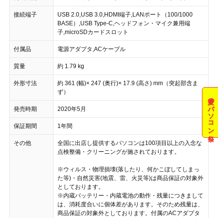
接続端子
USB 2.0,USB 3.0,HDMI端子,LANポート（100/1000
BASE）,USB Type-C,ヘッドフォン・マイク兼用端
子,microSDカードスロット
付属品
電源アダプタ,ACケーブル
質量
約 1.79 kg
外形寸法
約 361 (幅)× 247 (奥行)× 17.9 (高さ) mm（突起部含ま
ず）
夏のパソコン祭
発売時期
2020年5月
保証期間
1年間
その他
全国に出店し提供するパソコンは100項目以上の入念な
点検整備・クリーニングが施されております。
※ウィルス・物理損壊(落したり、何かこぼしてしまっ
た等)・自然災害(地震、雷、火災等)は商品保証の対象外
としております。
※内蔵バッテリー・内蔵電池の動作・残量につきまして
は、消耗度合いに個体差があります。そのため残量は、
商品保証の対象外としております。付属のACアダプタ