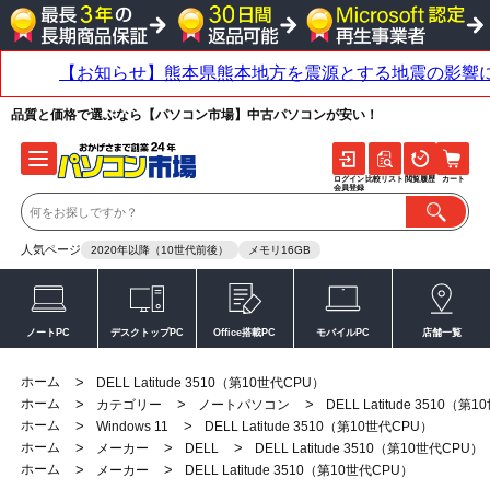
品質と価格で選ぶなら【パソコン市場】中古パソコンが安い！
ログイン
比較リスト
閲覧履歴
カート
会員登録
人気ページ
2020年以降（10世代前後）
メモリ16GB
ノートPC
デスクトップPC
Office搭載PC
モバイルPC
店舗一覧
ホーム
>
DELL Latitude 3510（第10世代CPU）
ホーム
>
>
>
カテゴリー
ノートパソコン
DELL Latitude 3510（第
ホーム
>
>
Windows 11
DELL Latitude 3510（第10世代CPU）
ホーム
>
>
>
メーカー
DELL
DELL Latitude 3510（第10世代CPU）
ホーム
>
>
メーカー
DELL Latitude 3510（第10世代CPU）