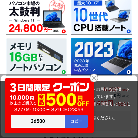
DELL Latitude 3510（第10世代CPU）
42,600円
商品価格(税込)
当サイトでは利用体験の向上およびコンテンツの最適な提供、ト
54,980円
0円
オプション小計価格(税込)
ラフィックの分析を目的としてCookieを使用しています。
42,600円
商品合計価格(税込)
サイトの閲覧を継続された場合、Cookieの利用に同意したことも
のといたします。
詳細については
プライバシーポリシー
をご確認ください。
在庫がありません
承諾する
ショッピングガイド