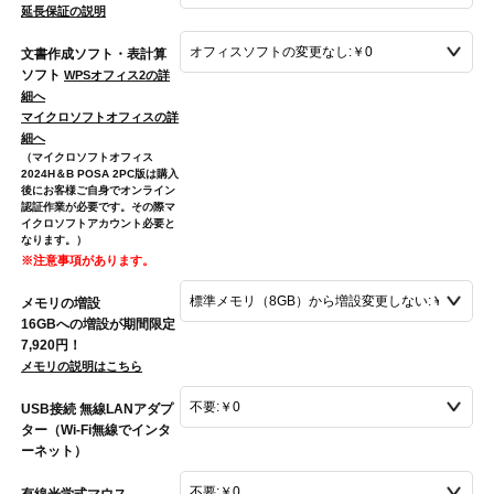
延長保証の説明
文書作成ソフト・表計算
ソフト
WPSオフィス2の詳
細へ
マイクロソフトオフィスの詳
細へ
（マイクロソフトオフィス
2024H＆B POSA 2PC版は購入
後にお客様ご自身でオンライン
認証作業が必要です。その際マ
イクロソフトアカウント必要と
なります。）
※注意事項があります。
メモリの増設
16GBへの増設が期間限定
7,920円！
メモリの説明はこちら
USB接続 無線LANアダプ
ター（Wi-Fi無線でインタ
ーネット）
有線光学式マウス