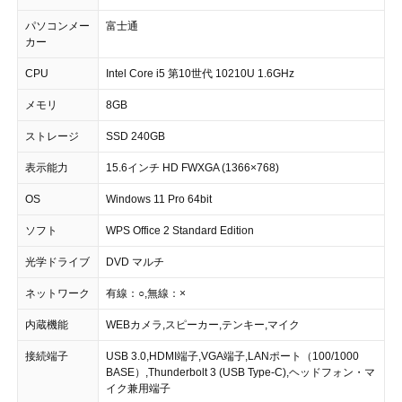
パソコンメー
富士通
カー
CPU
Intel Core i5 第10世代 10210U 1.6GHz
メモリ
8GB
ストレージ
SSD 240GB
表示能力
15.6インチ HD FWXGA (1366×768)
OS
Windows 11 Pro 64bit
ソフト
WPS Office 2 Standard Edition
光学ドライブ
DVD マルチ
ネットワーク
有線：○,無線：×
内蔵機能
WEBカメラ,スピーカー,テンキー,マイク
接続端子
USB 3.0,HDMI端子,VGA端子,LANポート（100/1000
BASE）,Thunderbolt 3 (USB Type-C),ヘッドフォン・マ
イク兼用端子