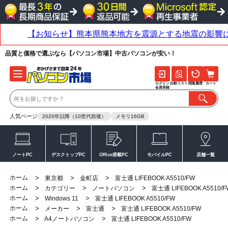
品質と価格で選ぶなら【パソコン市場】中古パソコンが安い！
ログイン
比較リスト
閲覧履歴
カート
会員登録
人気ページ
2020年以降（10世代前後）
メモリ16GB
ノートPC
デスクトップPC
Office搭載PC
モバイルPC
店舗一覧
ホーム
>
>
>
東京都
金町店
富士通 LIFEBOOK A5510/FW
ホーム
>
>
>
カテゴリー
ノートパソコン
富士通 LIFEBOOK A5510/F
ホーム
>
>
Windows 11
富士通 LIFEBOOK A5510/FW
ホーム
>
>
>
メーカー
富士通
富士通 LIFEBOOK A5510/FW
ホーム
>
>
A4ノートパソコン
富士通 LIFEBOOK A5510/FW