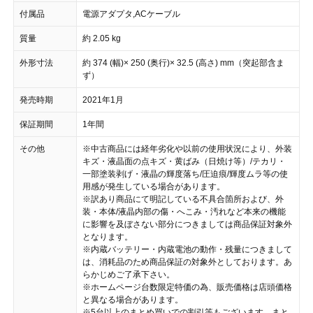
付属品
電源アダプタ,ACケーブル
質量
約 2.05 kg
外形寸法
約 374 (幅)× 250 (奥行)× 32.5 (高さ) mm（突起部含ま
ず）
発売時期
2021年1月
保証期間
1年間
その他
※中古商品には経年劣化や以前の使用状況により、外装
キズ・液晶面の点キズ・黄ばみ（日焼け等）/テカリ・
一部塗装剥げ・液晶の輝度落ち/圧迫痕/輝度ムラ等の使
用感が発生している場合があります。
※訳あり商品にて明記している不具合箇所および、外
装・本体/液晶内部の傷・へこみ・汚れなど本来の機能
に影響を及ぼさない部分につきましては商品保証対象外
となります。
※内蔵バッテリー・内蔵電池の動作・残量につきまして
は、消耗品のため商品保証の対象外としております。あ
らかじめご了承下さい。
※ホームページ台数限定特価の為、販売価格は店頭価格
と異なる場合があります。
※5台以上のまとめ買いでの割引等もございます。まと