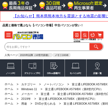
品質と価格で選ぶなら【パソコン市場】中古パソコンが安い！
ログイン
比較リスト
閲覧履歴
カート
会員登録
人気ページ
2020年以降（10世代前後）
メモリ16GB
ノートPC
デスクトップPC
Office搭載PC
モバイルPC
店舗一覧
ホーム
>
>
>
カテゴリー
ノートパソコン
富士通 LIFEBOOK A579/
ホーム
>
>
Windows 11
富士通 LIFEBOOK A579/BX（第8世代CPU）
ホーム
>
>
>
メーカー
富士通
富士通 LIFEBOOK A579/BX（第8世代
ホーム
>
>
2019年
富士通 LIFEBOOK A579/BX（第8世代CPU）
ホーム
>
>
>
用途
DVDが見られる
富士通 LIFEBOOK A579/BX（第