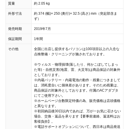
質量
約 2.05 kg
外形寸法
約 374 (幅)× 250 (奥行)× 32.5 (高さ) mm（突起部含ま
ず）
発売時期
2019年7月
保証期間
1年間
その他
全国に出店し提供するパソコンは100項目以上の入念な
点検整備・クリーニングが施されております。
※ウィルス・物理損壊(落したり、何かこぼしてしまっ
た等)・自然災害(地震、雷、火災等)は商品保証の対象外
としております。
※内蔵バッテリー・内蔵電池の動作・残量につきまして
は、消耗度合いに個体差があります。そのため残量は、
商品保証の対象外としております。付属のACアダプタ
にてご使用下さい。
※ホームページ台数限定特価の為、販売価格は店頭価格
と異なります。
※初回納品後30日以内であれば、万が一お気に召さない
場合、交換・返品を承ります【要事前連絡、返送料はお
客様負担】。
※電話サポートオプションについて、西日本は商品発送