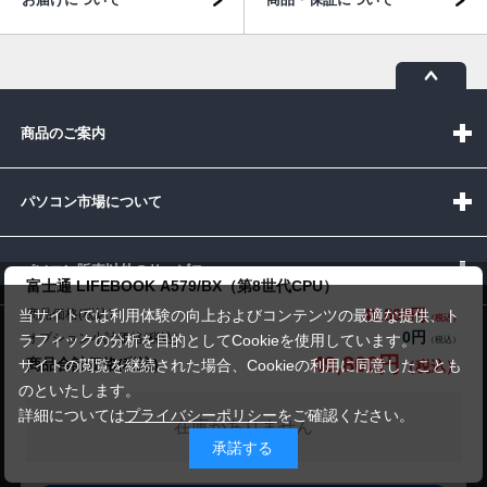
商品のご案内
パソコン市場について
パソコン販売以外のサービス
富士通 LIFEBOOK A579/BX（第8世代CPU）
49,800円
商品価格(税込)
当サイトでは利用体験の向上およびコンテンツの最適な提供、ト
0円
オプション小計価格(税込)
ラフィックの分析を目的としてCookieを使用しています。
お問い合わせ
49,800円
商品合計価格(税込)
サイトの閲覧を継続された場合、Cookieの利用に同意したことも
のといたします。
詳細については
プライバシーポリシー
をご確認ください。
在庫がありません
承諾する
受付時間：10:00~19:00(休業:日曜日)