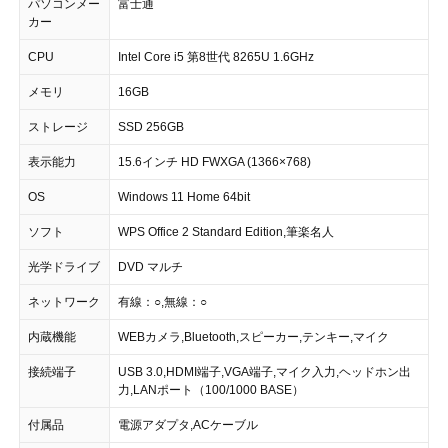
パソコンメー
富士通
カー
CPU
Intel Core i5 第8世代 8265U 1.6GHz
メモリ
16GB
ストレージ
SSD 256GB
表示能力
15.6インチ HD FWXGA (1366×768)
OS
Windows 11 Home 64bit
ソフト
WPS Office 2 Standard Edition,筆楽名人
光学ドライブ
DVD マルチ
ネットワーク
有線：○,無線：○
内蔵機能
WEBカメラ,Bluetooth,スピーカー,テンキー,マイク
接続端子
USB 3.0,HDMI端子,VGA端子,マイク入力,ヘッドホン出
力,LANポート（100/1000 BASE）
付属品
電源アダプタ,ACケーブル