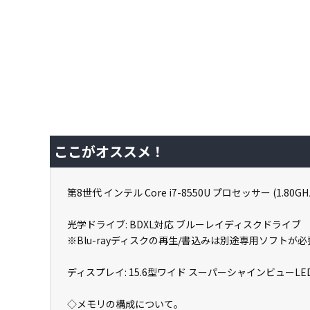
ここがオススメ！
第8世代 インテル Core i7-8550U プロセッサー (1.80GH
光学ドライブ: BDXL対応 ブルーレイディスクドライブ
※Blu-rayディスクの再生/書込みは別途専用ソフトが
ディスプレイ: 15.6型ワイド スーパーシャインビューLE
◇メモリの構成について。