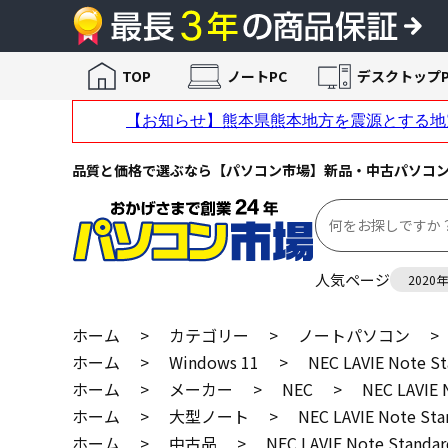
TOP
ノートPC
デスクトップP
品質と価格で選ぶなら【パソコン市場】新品・中古パソコ
人気ページ
2020
ホーム
>
カテゴリー
>
ノートパソコン
>
ホーム
>
Windows 11
>
NEC LAVIE Note 
ホーム
>
メーカー
>
NEC
>
NEC LAVIE
ホーム
>
大型ノート
>
NEC LAVIE Note S
ホーム
>
中古品
>
NEC LAVIE Note Stan