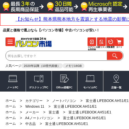
品質と価格で選ぶなら【パソコン市場】中古パソコンが安い！
ログイン
比較リスト
閲覧履歴
カート
会員登録
人気ページ
2020年以降（10世代前後）
メモリ16GB
ノートPC
デスクトップPC
Office搭載PC
モバイルPC
店舗一覧
ホーム
>
>
>
カテゴリー
ノートパソコン
富士通 LIFEBOOK AH51/E1
ホーム
>
>
Windows 11
富士通 LIFEBOOK AH51/E1
ホーム
>
>
>
メーカー
富士通
富士通 LIFEBOOK AH51/E1
ホーム
>
>
A4ノートパソコン
富士通 LIFEBOOK AH51/E1
ホーム
>
>
中古品
富士通 LIFEBOOK AH51/E1