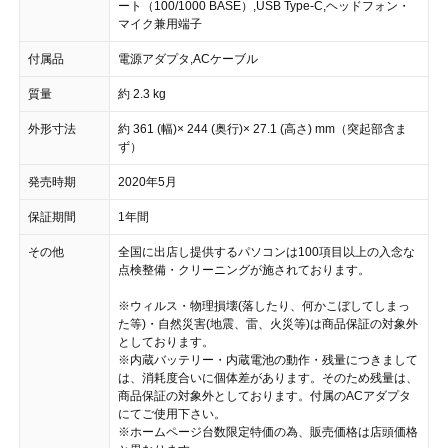
ート（100/1000 BASE）,USB Type-C,ヘッドフォン・
マイク兼用端子
付属品
電源アダプタ,ACケーブル
質量
約 2.3 kg
外形寸法
約 361 (幅)× 244 (奥行)× 27.1 (高さ) mm（突起部含ま
ず）
発売時期
2020年5月
保証期間
1年間
その他
全国に出店し提供するパソコンは100項目以上の入念な
点検整備・クリーニングが施されております。
※ウィルス・物理損壊(落したり、何かこぼしてしまっ
た等)・自然災害(地震、雷、火災等)は商品保証の対象外
としております。
※内蔵バッテリー・内蔵電池の動作・残量につきまして
は、消耗度合いに個体差があります。そのため残量は、
商品保証の対象外としております。付属のACアダプタ
にてご使用下さい。
※ホームページ台数限定特価の為、販売価格は店頭価格