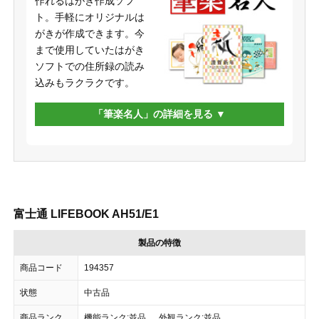
作れるはがき作成ソフ
ト。手軽にオリジナルは
がきが作成できます。今
まで使用していたはがき
ソフトでの住所録の読み
込みもラクラクです。
「筆楽名人」の詳細を見る
富士通 LIFEBOOK AH51/E1
製品の特徴
商品コード
194357
状態
中古品
商品ランク
機能ランク:並品 、 外観ランク:並品