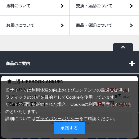
送料について
交換・返品について
お届けについて
商品・保証について
商品のご案内
富士通 LIFEBOOK AH51/E1
パソコン市場について
46,800円
商品価格(税込)
当サイトでは利用体験の向上およびコンテンツの最適な提供、ト
0円
オプション小計価格(税込)
ラフィックの分析を目的としてCookieを使用しています。
パソコン販売以外のサービス
46,800円
商品合計価格(税込)
サイトの閲覧を継続された場合、Cookieの利用に同意したことも
のといたします。
詳細については
プライバシーポリシー
をご確認ください。
在庫がありません
お問い合わせ
承諾する