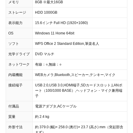
メモリ
8GB ※最大16GB
ストレージ
HDD 1000GB
表示能力
15.6インチ Full HD (1920×1080)
OS
Windows 11 Home 64bit
ソフト
WPS Office 2 Standard Edition,筆楽名人
光学ドライブ
DVD マルチ
ネットワーク
有線：○,無線：○
内蔵機能
WEBカメラ,Bluetooth,スピーカー,テンキー,マイク
接続端子
USB 2.0,USB 3.0,HDMI端子,SDカードスロット,LANポ
ート（100/1000 BASE）,ヘッドフォン・マイク兼用端
子
付属品
電源アダプタ,ACケーブル
質量
約 2.4 kg
外形寸法
約 379.0 (幅)× 258.0 (奥行)× 23.7 (高さ) mm（突起部含
まず）