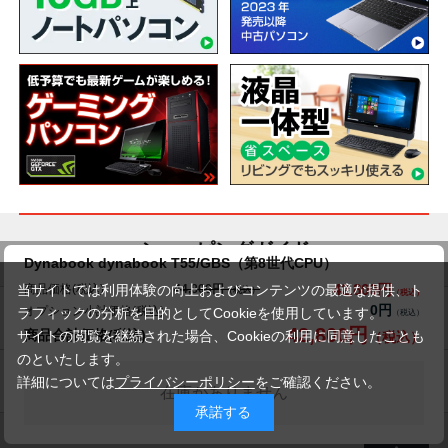
ショッピングガイド
Dynabook dynabook T55/GBS（第8世代CPU）
42,800円
商品価格(税込)
当サイトでは利用体験の向上およびコンテンツの最適な提供、ト
44,800円
0円
オプション小計価格(税込)
ラフィックの分析を目的としてCookieを使用しています。
送料について
交換・返品について
42,800円
商品合計価格(税込)
サイトの閲覧を継続された場合、Cookieの利用に同意したことも
のといたします。
お届けについて
商品・保証について
詳細については
プライバシーポリシー
をご確認ください。
在庫がありません
承諾する