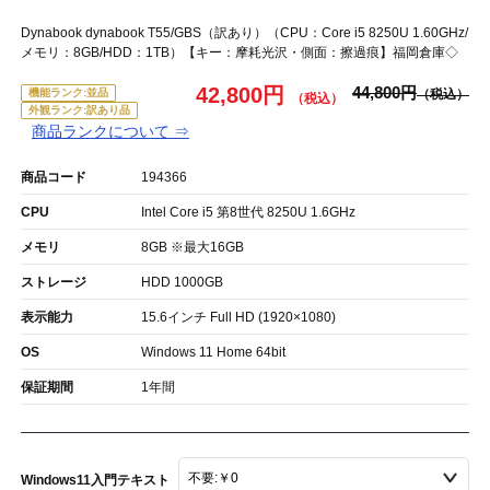
Dynabook dynabook T55/GBS（訳あり）（CPU：Core i5 8250U 1.60GHz/
メモリ：8GB/HDD：1TB）【キー：摩耗光沢・側面：擦過痕】福岡倉庫◇
42,800円
44,800円
機能ランク:並品
外観ランク:訳あり品
商品ランクについて ⇒
商品コード
194366
CPU
Intel Core i5 第8世代 8250U 1.6GHz
メモリ
8GB ※最大16GB
ストレージ
HDD 1000GB
表示能力
15.6インチ Full HD (1920×1080)
OS
Windows 11 Home 64bit
保証期間
1年間
Windows11入門テキスト