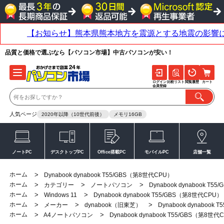
品質と価格で選ぶなら【パソコン市場】中古パソコンが安い！
ログイン
比較リスト
閲覧履歴
カート
会員登録
人気ページ
2020年以降（10世代前後）
メモリ16GB
ノートPC
デスクトップPC
Office搭載PC
モバイルPC
店舗一覧
ホーム
>
Dynabook dynabook T55/GBS（第8世代CPU）
ホーム
>
>
>
カテゴリー
ノートパソコン
Dynabook dynabook T
ホーム
>
>
Windows 11
Dynabook dynabook T55/GBS（第8世代CPU）
ホーム
>
>
>
メーカー
dynabook（旧東芝）
Dynabook dynabook
ホーム
>
>
A4ノートパソコン
Dynabook dynabook T55/GBS（第8世代