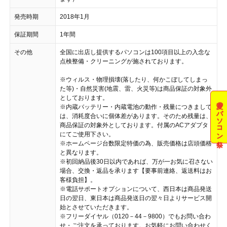
発売時期
2018年1月
保証期間
1年間
その他
全国に出店し提供するパソコンは100項目以上の入念な
点検整備・クリーニングが施されております。
※ウィルス・物理損壊(落したり、何かこぼしてしまっ
た等)・自然災害(地震、雷、火災等)は商品保証の対象外
としております。
夏のパソコン祭
※内蔵バッテリー・内蔵電池の動作・残量につきまして
は、消耗度合いに個体差があります。そのため残量は、
商品保証の対象外としております。付属のACアダプタ
にてご使用下さい。
※ホームページ台数限定特価の為、販売価格は店頭価格
と異なります。
※初回納品後30日以内であれば、万が一お気に召さない
場合、交換・返品を承ります【要事前連絡、返送料はお
客様負担】。
※電話サポートオプションについて、西日本は商品発送
日の翌日、東日本は商品発送日の翌々日よりサービス開
始とさせていただきます。
※フリーダイヤル（0120－44－9800）でもお問い合わ
せ・ご注文を承っております。お気軽にお問い合わせく