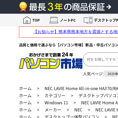
TOP
ノートPC
デスクトップP
品質と価格で選ぶなら【パソコン市場】新品・中古パソコ
人気ページ
2020
ホーム
>
NEC LAVIE Home All-in-one HA370
ホーム
>
カテゴリー
>
デスクトップパソコ
ホーム
>
Windows 11
>
NEC LAVIE Home 
ホーム
>
メーカー
>
NEC
>
NEC LAVIE
ホーム
>
デスクトップ一体型パソコン
>
NE