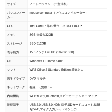
サイズ
ノートパソコン (中型送料)
パソコンメー
mouse computer（マウスコンピューター）
カー
CPU
Intel Core i7 第10世代 10510U 1.8GHz
メモリ
8GB ※最大32GB
ストレージ
SSD 512GB
表示能力
15.6インチ Full HD (1920×1080)
OS
Windows 11 Home 64bit
ソフト
WPS Office 2 Standard Edition,筆楽名人
光学ドライブ
DVD マルチ
ネットワーク
有線：○,無線：○
内蔵機能
WEBカメラ,Bluetooth,スピーカー,テンキー,マイク
接続端子
USB 2.0,USB 3.0,HDMI端子,SDカードスロット,USB
Type-C,マイク入力,ヘッドホン出力