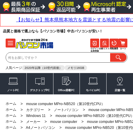
品質と価格で選ぶなら【パソコン市場】中古パソコンが安い！
ログイン
比較リスト
閲覧履歴
カート
会員登録
人気ページ
2020年以降（10世代前後）
メモリ16GB
ノートPC
デスクトップPC
Office搭載PC
モバイルPC
店舗一覧
ホーム
>
mouse computer MPro-NB520（第10世代CPU）
ホーム
>
>
>
カテゴリー
ノートパソコン
mouse computer MPro
ホーム
>
>
Windows 11
mouse computer MPro-NB520（第10世代CPU
ホーム
>
>
>
メーカー
mouse computer
mouse computer MPro-
ホーム
>
>
A4ノートパソコン
mouse computer MPro-NB520（第10世