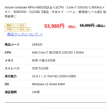
mouse computer MPro-NB520(訳あり)(CPU：Core i7 10510U 1.80GHz/メ
モリ：8GB/SSD：512GB)【液晶：中央キズ・パーム：擦過痕/シール痕】福
岡倉庫◇
53,980円
58,980円
機能ランク:並品
外観ランク:訳あり品
商品ランクについて ⇒
商品コード
194420
CPU
Intel Core i7 第10世代 10510U 1.8GHz
メモリ
8GB ※最大32GB
ストレージ
SSD 512GB
表示能力
15.6インチ Full HD (1920×1080)
OS
Windows 11 Home 64bit
保証期間
1年間