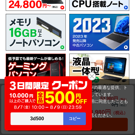
当サイトでは利用体験の向上およびコンテンツの最適な提供、ト
mouse computer MPro-NB520（第10世代CPU）
ラフィックの分析を目的としてCookieを使用しています。
53,980円
商品価格(税込)
58,980円
サイトの閲覧を継続された場合、Cookieの利用に同意したことも
0円
オプション小計価格(税込)
のといたします。
ショッピングガイド
53,980円
商品合計価格(税込)
詳細については
プライバシーポリシー
をご確認ください。
承諾する
カートに入れる
送料について
交換・返品について