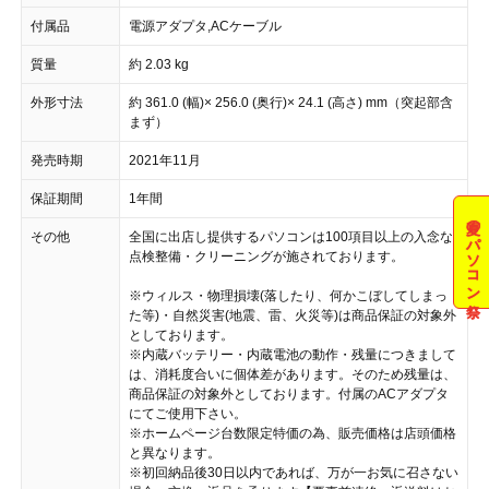
付属品
電源アダプタ,ACケーブル
質量
約 2.03 kg
外形寸法
約 361.0 (幅)× 256.0 (奥行)× 24.1 (高さ) mm（突起部含
まず）
発売時期
2021年11月
保証期間
1年間
夏のパソコン祭
その他
全国に出店し提供するパソコンは100項目以上の入念な
点検整備・クリーニングが施されております。
※ウィルス・物理損壊(落したり、何かこぼしてしまっ
た等)・自然災害(地震、雷、火災等)は商品保証の対象外
としております。
※内蔵バッテリー・内蔵電池の動作・残量につきまして
は、消耗度合いに個体差があります。そのため残量は、
商品保証の対象外としております。付属のACアダプタ
にてご使用下さい。
※ホームページ台数限定特価の為、販売価格は店頭価格
と異なります。
※初回納品後30日以内であれば、万が一お気に召さない