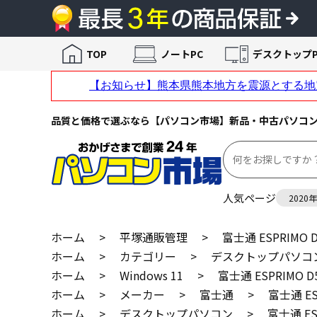
TOP
ノートPC
デスクトップP
品質と価格で選ぶなら【パソコン市場】新品・中古パソコ
人気ページ
2020
ホーム
>
平塚通販管理
>
富士通 ESPRIMO 
ホーム
>
カテゴリー
>
デスクトップパソコ
ホーム
>
Windows 11
>
富士通 ESPRIMO 
ホーム
>
メーカー
>
富士通
>
富士通 ES
ホーム
>
デスクトップパソコン
>
富士通 ES