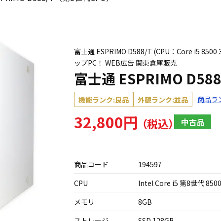
富士通 ESPRIMO D588/T (CPU：Core i5 
ップPC！ WEB広告 関東倉庫販売
富士通 ESPRIMO D5
商品ラ
機能ランク:良品
外観ランク:並品
32,800円
中古品
商品コード
194597
CPU
Intel Core i5 第8世代 850
メモリ
8GB
ストレージ
SSD 128GB