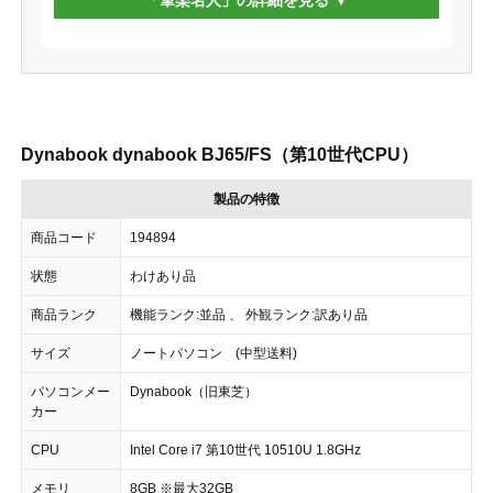
Dynabook dynabook BJ65/FS（第10世代CPU）
製品の特徴
商品コード
194894
状態
わけあり品
商品ランク
機能ランク:並品 、 外観ランク:訳あり品
サイズ
ノートパソコン (中型送料)
パソコンメー
Dynabook（旧東芝）
カー
CPU
Intel Core i7 第10世代 10510U 1.8GHz
メモリ
8GB ※最大32GB