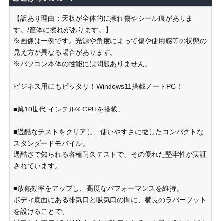
【訳あり理由：天板が全体的に擦れ傷やシール痕がありま
す。/筐体に擦れがあります。】
※画像は一例です。光源や角度によって傷や使用感等の状態の
見え方が異なる場合があります。
※パソコン本体の性能には問題ありません。
ビジネス用にもピッタリ！Windows11搭載ノートPC！
■第10世代 インテル® CPUを搭載。
■過酷なテストをクリアし、使いやすさに徹したコンパクトな
スタンダードモバイル。
過酷さで知られる各種耐久テストで、その優れた堅牢性が実証
されています。
■放熱効率をアップし、高度なパフォーマンスを維持。
ボディ底面にある排気口と吸気口の間に、横長のラバーフット
を設けることで、