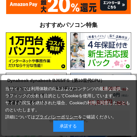
おすすめパソコン特集
Dynabook dynabook BJ65/FS（第10世代CPU）
42,800円
商品価格(税込)
当サイトでは利用体験の向上およびコンテンツの最適な提供、ト
45,800円
0円
オプション小計価格(税込)
ラフィックの分析を目的としてCookieを使用しています。
42,800円
商品合計価格(税込)
サイトの閲覧を継続された場合、Cookieの利用に同意したことも
のといたします。
詳細については
プライバシーポリシー
をご確認ください。
在庫がありません
承諾する