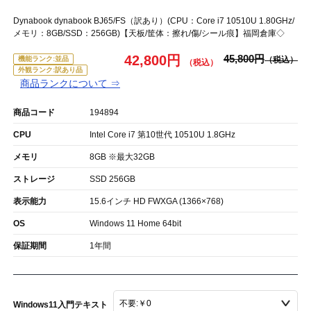
Dynabook dynabook BJ65/FS（訳あり）(CPU：Core i7 10510U 1.80GHz/
メモリ：8GB/SSD：256GB)【天板/筐体：擦れ/傷/シール痕】福岡倉庫◇
42,800円
45,800円
機能ランク:並品
外観ランク:訳あり品
商品ランクについて ⇒
商品コード
194894
CPU
Intel Core i7 第10世代 10510U 1.8GHz
メモリ
8GB ※最大32GB
ストレージ
SSD 256GB
表示能力
15.6インチ HD FWXGA (1366×768)
OS
Windows 11 Home 64bit
保証期間
1年間
Windows11入門テキスト