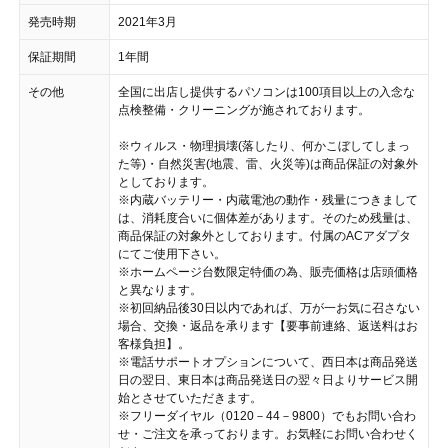
発売時期
2021年3月
保証期間
1年間
その他
全国に出店し提供するパソコンは100項目以上の入念な
点検整備・クリーニングが施されております。
※ウィルス・物理損壊(落したり、何かこぼしてしまっ
た等)・自然災害(地震、雷、火災等)は商品保証の対象外
としております。
※内蔵バッテリー・内蔵電池の動作・残量につきまして
は、消耗度合いに個体差があります。そのため残量は、
商品保証の対象外としております。付属のACアダプタ
にてご使用下さい。
※ホームページ台数限定特価の為、販売価格は店頭価格
と異なります。
※初回納品後30日以内であれば、万が一お気に召さない
場合、交換・返品を承ります【要事前連絡、返送料はお
客様負担】。
※電話サポートオプションについて、西日本は商品発送
日の翌日、東日本は商品発送日の翌々日よりサービス開
始とさせていただきます。
※フリーダイヤル（0120－44－9800）でもお問い合わ
せ・ご注文を承っております。お気軽にお問い合わせく