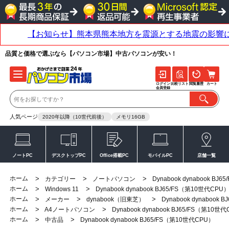
品質と価格で選ぶなら【パソコン市場】中古パソコンが安い！
ログイン
比較リスト
閲覧履歴
カート
会員登録
人気ページ
2020年以降（10世代前後）
メモリ16GB
ノートPC
デスクトップPC
Office搭載PC
モバイルPC
店舗一覧
ホーム
>
>
>
カテゴリー
ノートパソコン
Dynabook dynabook BJ
ホーム
>
>
Windows 11
Dynabook dynabook BJ65/FS（第10世代CPU
ホーム
>
>
>
メーカー
dynabook（旧東芝）
Dynabook dynabook
ホーム
>
>
A4ノートパソコン
Dynabook dynabook BJ65/FS（第10世
ホーム
>
>
中古品
Dynabook dynabook BJ65/FS（第10世代CPU）