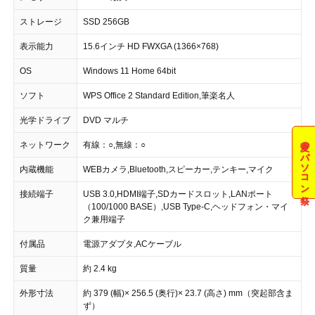
ストレージ
SSD 256GB
表示能力
15.6インチ HD FWXGA (1366×768)
OS
Windows 11 Home 64bit
ソフト
WPS Office 2 Standard Edition,筆楽名人
光学ドライブ
DVD マルチ
夏のパソコン祭
ネットワーク
有線：○,無線：○
内蔵機能
WEBカメラ,Bluetooth,スピーカー,テンキー,マイク
接続端子
USB 3.0,HDMI端子,SDカードスロット,LANポート
（100/1000 BASE）,USB Type-C,ヘッドフォン・マイ
ク兼用端子
付属品
電源アダプタ,ACケーブル
質量
約 2.4 kg
外形寸法
約 379 (幅)× 256.5 (奥行)× 23.7 (高さ) mm（突起部含ま
ず）