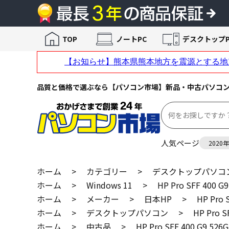
TOP
ノートPC
デスクトップP
品質と価格で選ぶなら【パソコン市場】新品・中古パソコ
人気ページ
2020
ホーム
>
カテゴリー
>
デスクトップパソコ
ホーム
>
Windows 11
>
HP Pro SFF 400
ホーム
>
メーカー
>
日本HP
>
HP Pro
ホーム
>
デスクトップパソコン
>
HP Pro 
ホーム
>
中古品
>
HP Pro SFF 400 G9 