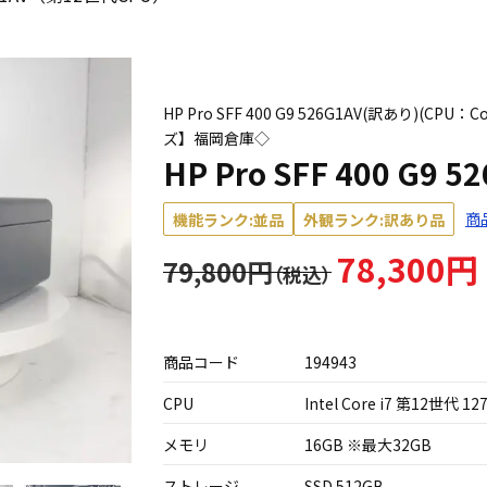
HP Pro SFF 400 G9 526G1AV(訳あり)(CPU：
ズ】福岡倉庫◇
HP Pro SFF 400 G
商
機能ランク:並品
外観ランク:訳あり品
78,300円
79,800円
商品コード
194943
CPU
Intel Core i7 第12世代 12
メモリ
16GB ※最大32GB
ストレージ
SSD 512GB