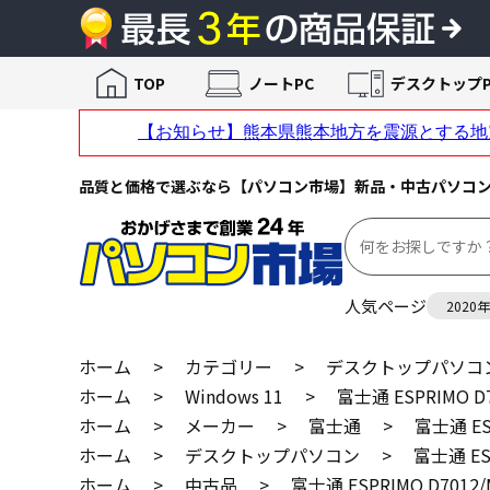
TOP
ノートPC
デスクトップP
品質と価格で選ぶなら【パソコン市場】新品・中古パソコ
人気ページ
2020
ホーム
>
カテゴリー
>
デスクトップパソコ
ホーム
>
Windows 11
>
富士通 ESPRIMO
ホーム
>
メーカー
>
富士通
>
富士通 E
ホーム
>
デスクトップパソコン
>
富士通 E
ホーム
>
中古品
>
富士通 ESPRIMO D70