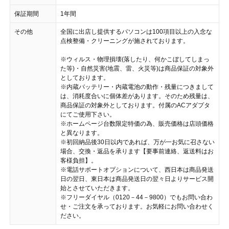
保証期間
1年間
その他
全国に出店し提供するパソコンは100項目以上の入念な
点検整備・クリーニングが施されております。
※ウィルス・物理損壊(落したり、何かこぼしてしまっ
た等)・自然災害(地震、雷、火災等)は商品保証の対象外
としております。
※内蔵バッテリー・内蔵電池の動作・残量につきまして
は、消耗度合いに個体差があります。そのため残量は、
商品保証の対象外としております。付属のACアダプタ
にてご使用下さい。
※ホームページ台数限定特価の為、販売価格は店頭価格
と異なります。
※初回納品後30日以内であれば、万が一お気に召さない
場合、交換・返品を承ります【要事前連絡、返送料はお
客様負担】。
※電話サポートオプションについて、西日本は商品発送
日の翌日、東日本は商品発送日の翌々日よりサービス開
始とさせていただきます。
※フリーダイヤル（0120－44－9800）でもお問い合わ
せ・ご注文を承っております。お気軽にお問い合わせく
ださい。