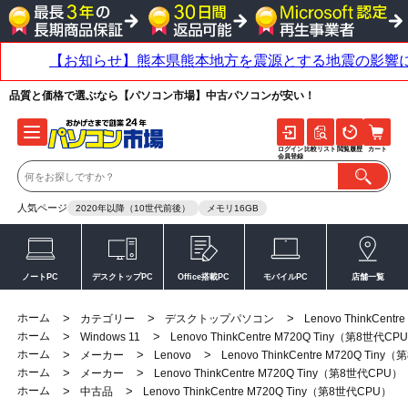
品質と価格で選ぶなら【パソコン市場】中古パソコンが安い！
ログイン
比較リスト
閲覧履歴
カート
会員登録
人気ページ
2020年以降（10世代前後）
メモリ16GB
ノートPC
デスクトップPC
Office搭載PC
モバイルPC
店舗一覧
ホーム
>
>
>
カテゴリー
デスクトップパソコン
Lenovo ThinkCen
ホーム
>
>
Windows 11
Lenovo ThinkCentre M720Q Tiny（第8世代CP
ホーム
>
>
>
メーカー
Lenovo
Lenovo ThinkCentre M720Q Tin
ホーム
>
>
メーカー
Lenovo ThinkCentre M720Q Tiny（第8世代CPU）
ホーム
>
>
中古品
Lenovo ThinkCentre M720Q Tiny（第8世代CPU）