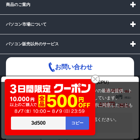
商品のご案内
パソコン市場について
パソコン販売以外のサービス
お問い合わせ
Lenovo ThinkCentre M720Q Tiny（第8世代CPU）
88,400円
商品価格(税込)
当サイトでは利用体験の向上およびコンテンツの最適な提供、ト
0円
オプション小計価格(税込)
ラフィックの分析を目的としてCookieを使用しています。
受付時間：10:00~19:00(休業:日曜日)
88,400円
商品合計価格(税込)
サイトの閲覧を継続された場合、Cookieの利用に同意したことも
のといたします。
メールでの
お問い合わせはこちら
詳細については
プライバシーポリシー
をご確認ください。
在庫がありません
承諾する