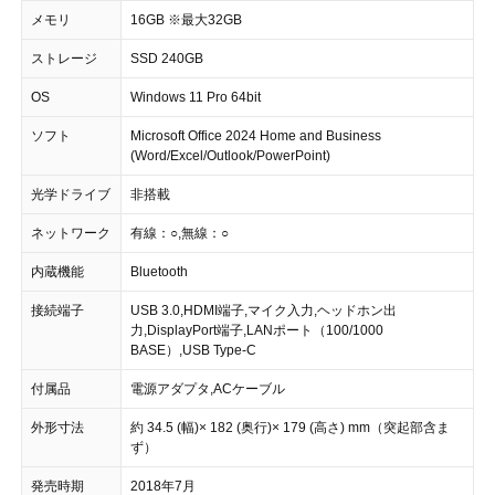
メモリ
16GB ※最大32GB
ストレージ
SSD 240GB
OS
Windows 11 Pro 64bit
ソフト
Microsoft Office 2024 Home and Business
(Word/Excel/Outlook/PowerPoint)
光学ドライブ
非搭載
ネットワーク
有線：○,無線：○
内蔵機能
Bluetooth
接続端子
USB 3.0,HDMI端子,マイク入力,ヘッドホン出
力,DisplayPort端子,LANポート（100/1000
BASE）,USB Type-C
付属品
電源アダプタ,ACケーブル
外形寸法
約 34.5 (幅)× 182 (奥行)× 179 (高さ) mm（突起部含ま
ず）
発売時期
2018年7月