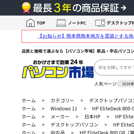
TOP
ノートPC
デスクトップP
品質と価格で選ぶなら【パソコン市場】新品・中古パソコ
人気ページ
2020
ホーム
>
カテゴリー
>
デスクトップパソコ
ホーム
>
Windows 11
>
HP EliteDesk 8
ホーム
>
メーカー
>
日本HP
>
HP Eli
ホーム
>
デスクトップパソコン
>
HP Elit
ホーム
>
中古品
>
HP EliteDesk 800 G