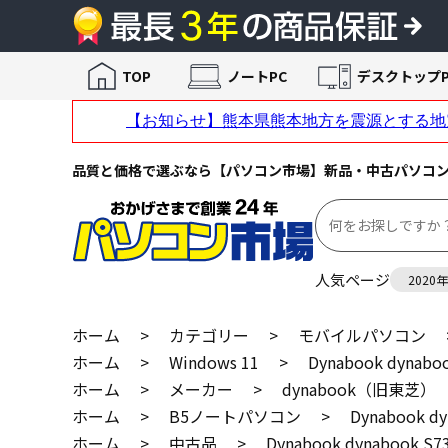
TOP
ノートPC
デスクトップP
品質と価格で選ぶなら【パソコン市場】新品・中古パソコ
人気ページ
2020
ホーム
>
カテゴリー
>
モバイルパソコン
ホーム
>
Windows 11
>
Dynabook dynab
ホーム
>
メーカー
>
dynabook（旧東芝）
ホーム
>
B5ノートパソコン
>
Dynabook 
ホーム
>
中古品
>
Dynabook dynabook 