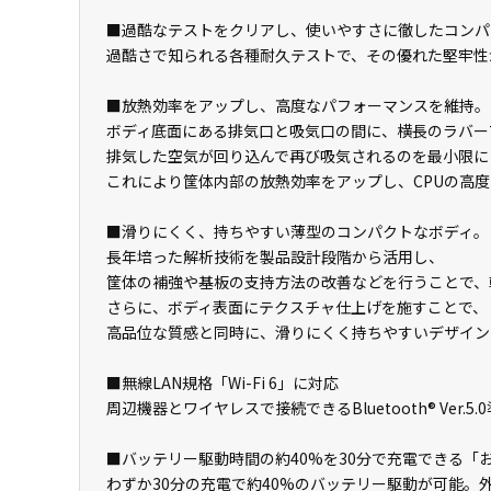
■過酷なテストをクリアし、使いやすさに徹したコンパ
過酷さで知られる各種耐久テストで、その優れた堅牢性
■放熱効率をアップし、高度なパフォーマンスを維持。
ボディ底面にある排気口と吸気口の間に、横長のラバー
排気した空気が回り込んで再び吸気されるのを最小限に
これにより筐体内部の放熱効率をアップし、CPUの高
■滑りにくく、持ちやすい薄型のコンパクトなボディ。
長年培った解析技術を製品設計段階から活用し、
筐体の補強や基板の支持方法の改善などを行うことで、
さらに、ボディ表面にテクスチャ仕上げを施すことで、
高品位な質感と同時に、滑りにくく持ちやすいデザイン
■無線LAN規格「Wi-Fi 6」に対応
周辺機器とワイヤレスで接続できるBluetooth® Ver.5.
■バッテリー駆動時間の約40%を30分で充電できる「
わずか30分の充電で約40%のバッテリー駆動が可能