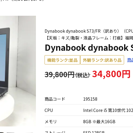
Dynabook dynabook S73/FR（訳あり）（CPU
【天板：キズ/亀裂・液晶フレーム：打痕】福
Dynabook dynaboo
商
機能ランク:並品
外観ランク:訳あり品
34,800円
39,800円
商品コード
195158
CPU
Intel Core i5 第10世代 10
メモリ
8GB ※最大16GB
ストレージ
SSD 128GB