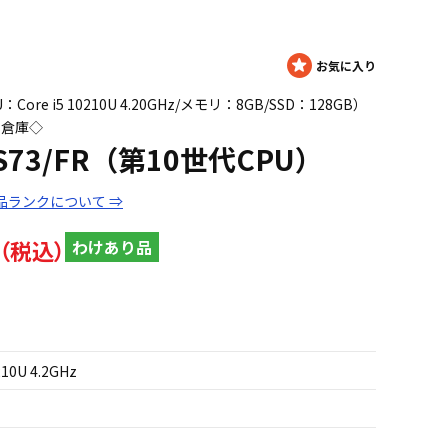
：Core i5 10210U 4.20GHz/メモリ：8GB/SSD：128GB）
岡倉庫◇
k S73/FR（第10世代CPU）
品ランクについて ⇒
わけあり品
210U 4.2GHz