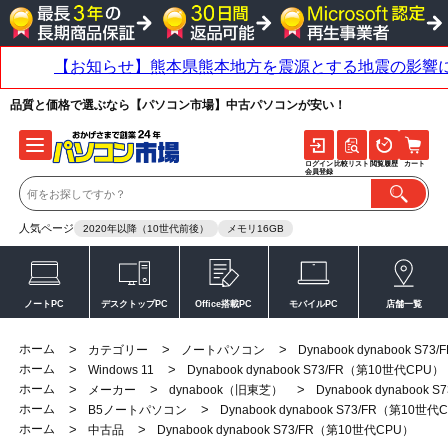
品質と価格で選ぶなら【パソコン市場】中古パソコンが安い！
ログイン
比較リスト
閲覧履歴
カート
会員登録
人気ページ
2020年以降（10世代前後）
メモリ16GB
ノートPC
デスクトップPC
Office搭載PC
モバイルPC
店舗一覧
ホーム
>
>
>
カテゴリー
ノートパソコン
Dynabook dynabook S
ホーム
>
>
Windows 11
Dynabook dynabook S73/FR（第10世代CPU）
ホーム
>
>
>
メーカー
dynabook（旧東芝）
Dynabook dynabook
ホーム
>
>
B5ノートパソコン
Dynabook dynabook S73/FR（第10世代
ホーム
>
>
中古品
Dynabook dynabook S73/FR（第10世代CPU）