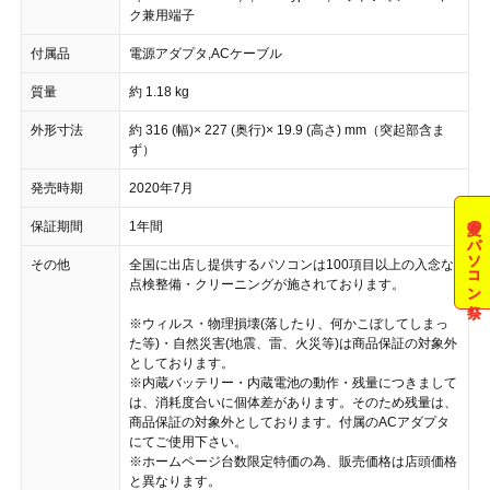
ク兼用端子
付属品
電源アダプタ,ACケーブル
質量
約 1.18 kg
外形寸法
約 316 (幅)× 227 (奥行)× 19.9 (高さ) mm（突起部含ま
ず）
発売時期
2020年7月
夏のパソコン祭
保証期間
1年間
その他
全国に出店し提供するパソコンは100項目以上の入念な
点検整備・クリーニングが施されております。
※ウィルス・物理損壊(落したり、何かこぼしてしまっ
た等)・自然災害(地震、雷、火災等)は商品保証の対象外
としております。
※内蔵バッテリー・内蔵電池の動作・残量につきまして
は、消耗度合いに個体差があります。そのため残量は、
商品保証の対象外としております。付属のACアダプタ
にてご使用下さい。
※ホームページ台数限定特価の為、販売価格は店頭価格
と異なります。