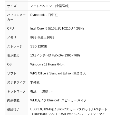
サイズ
ノートパソコン (中型送料)
パソコンメー
Dynabook（旧東芝）
カー
CPU
Intel Core i5 第10世代 10210U 4.2GHz
メモリ
8GB ※最大16GB
ストレージ
SSD 128GB
表示能力
13.3インチ HD FWXGA (1366×768)
OS
Windows 11 Home 64bit
ソフト
WPS Office 2 Standard Edition,筆楽名人
光学ドライブ
非搭載
ネットワーク
有線：○,無線：○
内蔵機能
WEBカメラ,Bluetooth,スピーカー,マイク
接続端子
USB 3.0,HDMI端子,microSDカードスロット,LANポート
（100/1000 BASE）,USB Type-C,ヘッドフォン・マイ