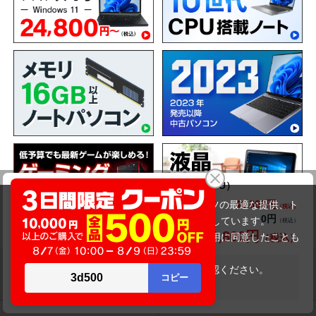
Dynabook dynabook S73/FR（第10世代CPU）
40,800円
商品価格(税込)
当サイトでは利用体験の向上およびコンテンツの最適な提供、ト
44,800円
0円
オプション小計価格(税込)
ラフィックの分析を目的としてCookieを使用しています。
40,800円
商品合計価格(税込)
サイトの閲覧を継続された場合、Cookieの利用に同意したことも
のといたします。
詳細については
プライバシーポリシー
をご確認ください。
ショッピングガイド
在庫がありません
承諾する