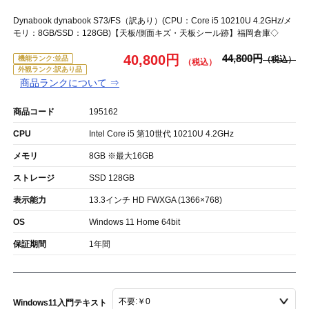
Dynabook dynabook S73/FS（訳あり）(CPU：Core i5 10210U 4.2GHz/メ
モリ：8GB/SSD：128GB)【天板/側面キズ・天板シール跡】福岡倉庫◇
40,800円
44,800円
機能ランク:並品
外観ランク:訳あり品
商品ランクについて ⇒
商品コード
195162
CPU
Intel Core i5 第10世代 10210U 4.2GHz
メモリ
8GB ※最大16GB
ストレージ
SSD 128GB
表示能力
13.3インチ HD FWXGA (1366×768)
OS
Windows 11 Home 64bit
保証期間
1年間
Windows11入門テキスト