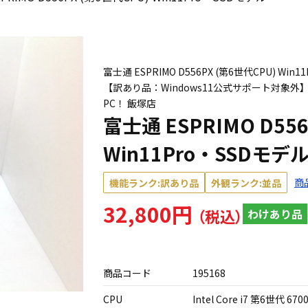
富士通 ESPRIMO D556PX (第6世代CPU) Win11P
【訳あり品：Windows11公式サポート対象外】
PC！ 飯塚店
富士通 ESPRIMO D556
Win11Pro・SSDモデ
商
機能ランク:訳あり品
外観ランク:並品
32,800円
わけあり品
商品コード
195168
CPU
Intel Core i7 第6世代 670