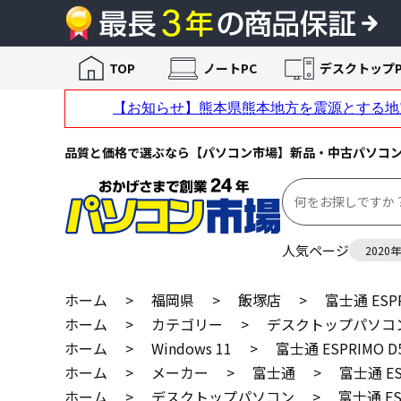
TOP
ノートPC
デスクトップP
品質と価格で選ぶなら【パソコン市場】新品・中古パソコ
人気ページ
2020
ホーム
>
福岡県
>
飯塚店
>
富士通 ESPR
ホーム
>
カテゴリー
>
デスクトップパソコ
ホーム
>
Windows 11
>
富士通 ESPRIMO D
ホーム
>
メーカー
>
富士通
>
富士通 ES
ホーム
>
デスクトップパソコン
>
富士通 ES