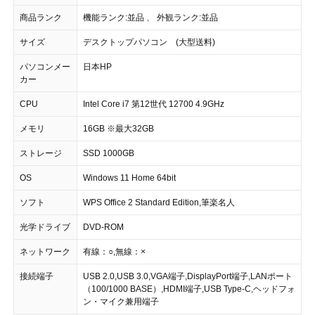
商品ランク
機能ランク:並品 、 外観ランク:並品
サイズ
デスクトップパソコン (大型送料)
パソコンメー
日本HP
カー
CPU
Intel Core i7 第12世代 12700 4.9GHz
メモリ
16GB ※最大32GB
ストレージ
SSD 1000GB
OS
Windows 11 Home 64bit
ソフト
WPS Office 2 Standard Edition,筆楽名人
光学ドライブ
DVD-ROM
ネットワーク
有線：○,無線：×
接続端子
USB 2.0,USB 3.0,VGA端子,DisplayPort端子,LANポート
（100/1000 BASE）,HDMI端子,USB Type-C,ヘッドフォ
ン・マイク兼用端子