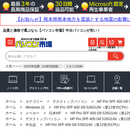
品質と価格で選ぶなら【パソコン市場】中古パソコンが安い！
ログイン
比較リスト
閲覧履歴
カート
会員登録
人気ページ
2020年以降（10世代前後）
メモリ16GB
ノートPC
デスクトップPC
Office搭載PC
モバイルPC
店舗一覧
ホーム
>
>
>
カテゴリー
デスクトップパソコン
HP Pro SFF 400 
ホーム
>
>
Windows 11
HP Pro SFF 400 G9 526G1AV（第12世代CPU
ホーム
>
>
>
メーカー
日本HP
HP Pro SFF 400 G9 526G1AV（第
ホーム
>
>
デスクトップパソコン
HP Pro SFF 400 G9 526G1AV（第
ホーム
>
>
中古品
HP Pro SFF 400 G9 526G1AV（第12世代CPU）