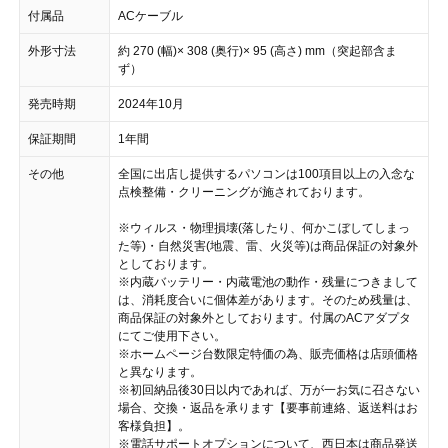
付属品
ACケーブル
外形寸法
約 270 (幅)× 308 (奥行)× 95 (高さ) mm（突起部含ま
ず）
発売時期
2024年10月
保証期間
1年間
その他
全国に出店し提供するパソコンは100項目以上の入念な
点検整備・クリーニングが施されております。
※ウィルス・物理損壊(落したり、何かこぼしてしまっ
た等)・自然災害(地震、雷、火災等)は商品保証の対象外
としております。
※内蔵バッテリー・内蔵電池の動作・残量につきまして
は、消耗度合いに個体差があります。そのため残量は、
商品保証の対象外としております。付属のACアダプタ
にてご使用下さい。
※ホームページ台数限定特価の為、販売価格は店頭価格
と異なります。
※初回納品後30日以内であれば、万が一お気に召さない
場合、交換・返品を承ります【要事前連絡、返送料はお
客様負担】。
※電話サポートオプションについて、西日本は商品発送