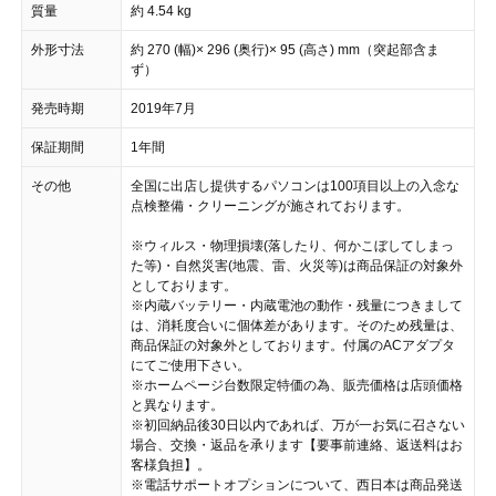
質量
約 4.54 kg
外形寸法
約 270 (幅)× 296 (奥行)× 95 (高さ) mm（突起部含ま
ず）
発売時期
2019年7月
保証期間
1年間
その他
全国に出店し提供するパソコンは100項目以上の入念な
点検整備・クリーニングが施されております。
※ウィルス・物理損壊(落したり、何かこぼしてしまっ
た等)・自然災害(地震、雷、火災等)は商品保証の対象外
としております。
※内蔵バッテリー・内蔵電池の動作・残量につきまして
は、消耗度合いに個体差があります。そのため残量は、
商品保証の対象外としております。付属のACアダプタ
にてご使用下さい。
※ホームページ台数限定特価の為、販売価格は店頭価格
と異なります。
※初回納品後30日以内であれば、万が一お気に召さない
場合、交換・返品を承ります【要事前連絡、返送料はお
客様負担】。
※電話サポートオプションについて、西日本は商品発送