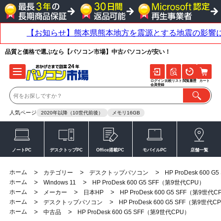
品質と価格で選ぶなら【パソコン市場】中古パソコンが安い！
ログイン
比較リスト
閲覧履歴
カート
会員登録
人気ページ
2020年以降（10世代前後）
メモリ16GB
ノートPC
デスクトップPC
Office搭載PC
モバイルPC
店舗一覧
ホーム
>
>
>
カテゴリー
デスクトップパソコン
HP ProDesk 600 
ホーム
>
>
Windows 11
HP ProDesk 600 G5 SFF（第9世代CPU）
ホーム
>
>
>
メーカー
日本HP
HP ProDesk 600 G5 SFF（第9世代
ホーム
>
>
デスクトップパソコン
HP ProDesk 600 G5 SFF（第9世代C
ホーム
>
>
中古品
HP ProDesk 600 G5 SFF（第9世代CPU）