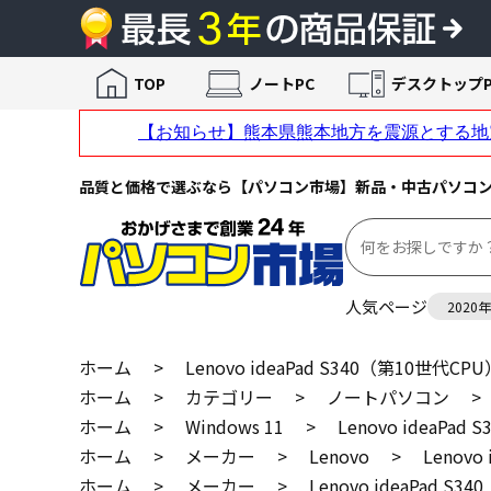
TOP
ノートPC
デスクトップP
品質と価格で選ぶなら【パソコン市場】新品・中古パソコ
人気ページ
2020
ホーム
>
Lenovo ideaPad S340（第10世代CP
ホーム
>
カテゴリー
>
ノートパソコン
>
ホーム
>
Windows 11
>
Lenovo ideaPad
ホーム
>
メーカー
>
Lenovo
>
Lenovo
ホーム
>
メーカー
>
Lenovo ideaPad S