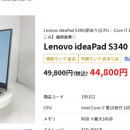
Lenovo ideaPad S340(訳あり)(CPU： Core
こみ】福岡倉庫◇
Lenovo ideaPad S
商
機能ランク:並品
外観ランク:訳あり品
44,800円
49,800円
商品コード
195312
CPU
Intel Core i7 第10世代 10
メモリ
8GB ※最大16GB
ストレージ
SSD 256GB