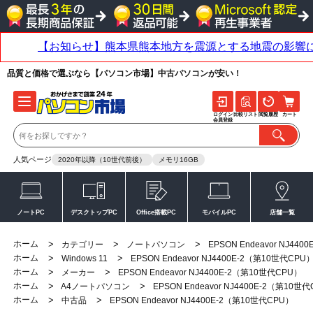
品質と価格で選ぶなら【パソコン市場】中古パソコンが安い！
ログイン
比較リスト
閲覧履歴
カート
会員登録
人気ページ
2020年以降（10世代前後）
メモリ16GB
ノートPC
デスクトップPC
Office搭載PC
モバイルPC
店舗一覧
ホーム
>
>
>
カテゴリー
ノートパソコン
EPSON Endeavor NJ44
ホーム
>
>
Windows 11
EPSON Endeavor NJ4400E-2（第10世代CPU
ホーム
>
>
メーカー
EPSON Endeavor NJ4400E-2（第10世代CPU）
ホーム
>
>
A4ノートパソコン
EPSON Endeavor NJ4400E-2（第10世
ホーム
>
>
中古品
EPSON Endeavor NJ4400E-2（第10世代CPU）