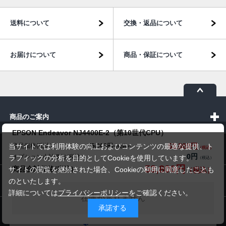
送料について
交換・返品について
お届けについて
商品・保証について
商品のご案内
EPSON Endeavor NJ4400E-2（第10世代CPU）
53,800円
商品価格(税込)
当サイトでは利用体験の向上およびコンテンツの最適な提供、ト
55,800円
パソコン市場について
0円
オプション小計価格(税込)
ラフィックの分析を目的としてCookieを使用しています。
53,800円
商品合計価格(税込)
サイトの閲覧を継続された場合、Cookieの利用に同意したことも
パソコン販売以外のサービス
のといたします。
詳細については
プライバシーポリシー
をご確認ください。
在庫がありません
承諾する
お問い合わせ