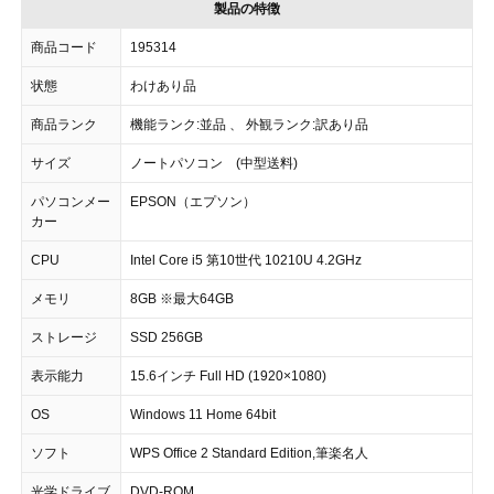
製品の特徴
商品コード
195314
状態
わけあり品
商品ランク
機能ランク:並品 、 外観ランク:訳あり品
サイズ
ノートパソコン (中型送料)
パソコンメー
EPSON（エプソン）
カー
CPU
Intel Core i5 第10世代 10210U 4.2GHz
メモリ
8GB ※最大64GB
ストレージ
SSD 256GB
表示能力
15.6インチ Full HD (1920×1080)
OS
Windows 11 Home 64bit
ソフト
WPS Office 2 Standard Edition,筆楽名人
光学ドライブ
DVD-ROM