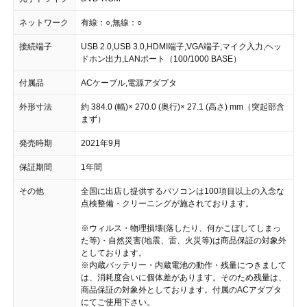
ネットワーク
有線：○,無線：○
接続端子
USB 2.0,USB 3.0,HDMI端子,VGA端子,マイク入力,ヘッ
ドホン出力,LANポート（100/1000 BASE）
付属品
ACケーブル,電源アダプタ
外形寸法
約 384.0 (幅)× 270.0 (奥行)× 27.1 (高さ) mm（突起部含
まず）
発売時期
2021年9月
保証期間
1年間
その他
全国に出店し提供するパソコンは100項目以上の入念な
点検整備・クリーニングが施されております。
※ウィルス・物理損壊(落したり、何かこぼしてしまっ
た等)・自然災害(地震、雷、火災等)は商品保証の対象外
としております。
※内蔵バッテリー・内蔵電池の動作・残量につきまして
は、消耗度合いに個体差があります。そのため残量は、
商品保証の対象外としております。付属のACアダプタ
にてご使用下さい。