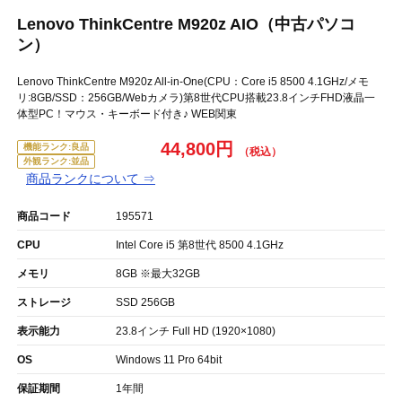
Lenovo ThinkCentre M920z AIO（中古パソコ
ン）
Lenovo ThinkCentre M920z All-in-One(CPU：Core i5 8500 4.1GHz/メモ
リ:8GB/SSD：256GB/Webカメラ)第8世代CPU搭載23.8インチFHD液晶一
体型PC！マウス・キーボード付き♪ WEB関東
44,800円
機能ランク:良品
外観ランク:並品
商品ランクについて ⇒
商品コード
195571
CPU
Intel Core i5 第8世代 8500 4.1GHz
メモリ
8GB ※最大32GB
ストレージ
SSD 256GB
表示能力
23.8インチ Full HD (1920×1080)
OS
Windows 11 Pro 64bit
保証期間
1年間