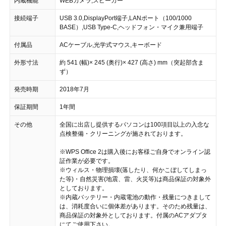
内蔵機能
WEBカメラ,スピーカー
接続端子
USB 3.0,DisplayPort端子,LANポート（100/1000
BASE）,USB Type-C,ヘッドフォン・マイク兼用端子
付属品
ACケーブル,光学式マウス,キーボード
外形寸法
約 541 (幅)× 245 (奥行)× 427 (高さ) mm（突起部含ま
ず）
発売時期
2018年7月
保証期間
1年間
その他
全国に出店し提供するパソコンは100項目以上の入念な
点検整備・クリーニングが施されております。
※WPS Office 2は購入後にお客様ご自身でオンライン認
証作業が必要です。
※ウィルス・物理損壊(落したり、何かこぼしてしまっ
た等)・自然災害(地震、雷、火災等)は商品保証の対象外
としております。
※内蔵バッテリー・内蔵電池の動作・残量につきまして
は、消耗度合いに個体差があります。そのため残量は、
商品保証の対象外としております。付属のACアダプタ
にてご使用下さい。