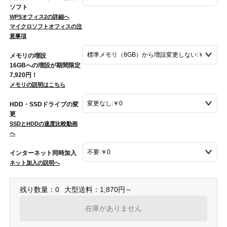
ソフト
WPSオフィス2の詳細へ
マイクロソフトオフィスの注
意事項
メモリの増設
16GBへの増設が期間限定
7,920円！
メモリの説明はこちら
HDD・SSDドライブの変
更
SSDとHDDの速度比較動画
へ
インターネット同時加入
ネット加入の説明へ
残り数量：0
大型送料：1,870円～
在庫がありません