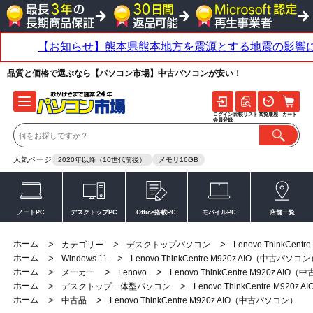
品質と価格で選ぶなら【パソコン市場】中古パソコンが安い！
ログイン
比較リスト
閲覧履歴
カート
会員登録
人気ページ
2020年以降（10世代前後）
メモリ16GB
ノートPC
デスクトップPC
Office搭載PC
モバイルPC
店舗一覧
ホーム
>
>
>
カテゴリー
デスクトップパソコン
Lenovo ThinkCen
ホーム
>
>
Windows 11
Lenovo ThinkCentre M920z AIO（中古パソコ
ホーム
>
>
>
メーカー
Lenovo
Lenovo ThinkCentre M920z AI
ホーム
>
>
デスクトップ一体型パソコン
Lenovo ThinkCentre M92
ホーム
>
>
中古品
Lenovo ThinkCentre M920z AIO（中古パソコン）