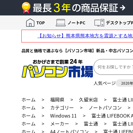
TOP
ノートPC
デスクトップP
品質と価格で選ぶなら【パソコン市場】新品・中古パソコ
人気ページ
2020
ホーム
>
福岡県
>
久留米店
>
富士通 LI
ホーム
>
カテゴリー
>
ノートパソコン
>
ホーム
>
Windows 11
>
富士通 LIFEBOOK
ホーム
>
メーカー
>
富士通
>
富士通 LI
ホーム
>
A4ノートパソコン
>
富士通 LIFEB