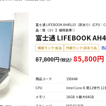
富士通 LIFEBOOK AH45/J3（訳あり）(CPU：Cor
晶：傷（小）】福岡倉庫◇
富士通 LIFEBOOK AH
商
機能ランク:並品
外観ランク:訳あり品
85,800円
87,800円
商品コード
195648
CPU
Intel Core i5 第12世代 12
メモリ
16GB ※最大64GB
ストレージ
SSD 512GB