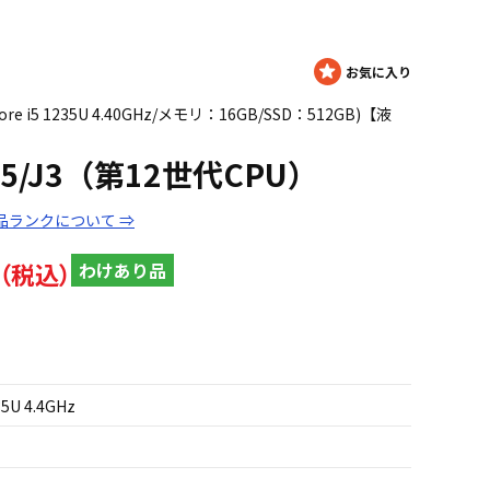
e i5 1235U 4.40GHz/メモリ：16GB/SSD：512GB)【液
45/J3（第12世代CPU）
品ランクについて ⇒
わけあり品
35U 4.4GHz