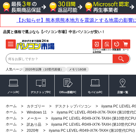
品質と価格で選ぶなら【パソコン市場】中古パソコンが安い！
ログイン
比較リスト
閲覧履歴
カート
会員登録
人気ページ
2020年以降（10世代前後）
メモリ16GB
ノートPC
デスクトップPC
Office搭載PC
モバイルPC
店舗一覧
ホーム
>
>
>
カテゴリー
デスクトップパソコン
iiyama PC LEVEL-
ホーム
>
>
Windows 11
iiyama PC LEVEL-R049-iX7K-TAXH (第10世代
ホーム
>
>
メーカー
iiyama PC LEVEL-R049-iX7K-TAXH (第10世代CPU
ホーム
>
>
訳あり品
iiyama PC LEVEL-R049-iX7K-TAXH (第10世代CPU
ホーム
>
>
2020年
iiyama PC LEVEL-R049-iX7K-TAXH (第10世代CPU)