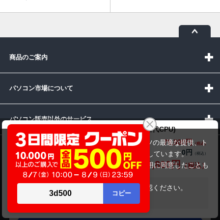
商品のご案内
パソコン市場について
パソコン販売以外のサービス
iiyama PC LEVEL-R049-iX7K-TAXH (第10世代CPU)
79,800円
商品価格(税込)
当サイトでは利用体験の向上およびコンテンツの最適な提供、ト
82,800円
0円
オプション小計価格(税込)
お問い合わせ
ラフィックの分析を目的としてCookieを使用しています。
79,800円
商品合計価格(税込)
サイトの閲覧を継続された場合、Cookieの利用に同意したことも
のといたします。
詳細については
プライバシーポリシー
をご確認ください。
在庫がありません
承諾する
受付時間：10:00~19:00(休業:日曜日)