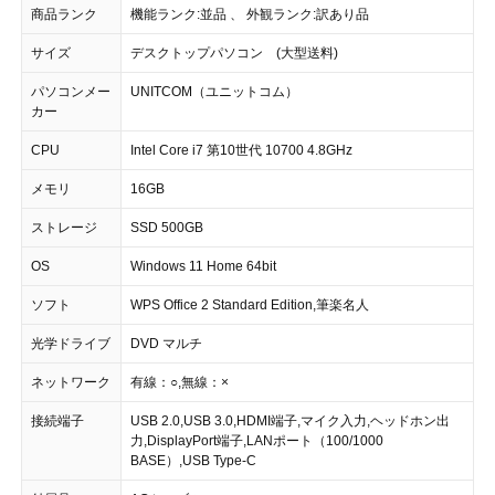
商品ランク
機能ランク:並品 、 外観ランク:訳あり品
サイズ
デスクトップパソコン (大型送料)
パソコンメー
UNITCOM（ユニットコム）
カー
CPU
Intel Core i7 第10世代 10700 4.8GHz
メモリ
16GB
ストレージ
SSD 500GB
OS
Windows 11 Home 64bit
ソフト
WPS Office 2 Standard Edition,筆楽名人
光学ドライブ
DVD マルチ
ネットワーク
有線：○,無線：×
接続端子
USB 2.0,USB 3.0,HDMI端子,マイク入力,ヘッドホン出
力,DisplayPort端子,LANポート（100/1000
BASE）,USB Type-C