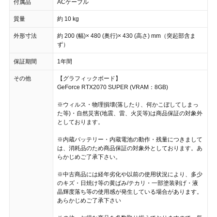
付属品
ACケーブル
質量
約 10 kg
外形寸法
約 200 (幅)× 480 (奥行)× 430 (高さ) mm（突起部含ま
ず）
保証期間
1年間
その他
【グラフィックボード】
GeForce RTX2070 SUPER (VRAM：8GB)
※ウィルス・物理損壊(落したり、何かこぼしてしまっ
た等)・自然災害(地震、雷、火災等)は商品保証の対象外
としております。
※内蔵バッテリー・内蔵電池の動作・残量につきまして
は、消耗品のため商品保証の対象外としております。あ
らかじめご了承下さい。
※中古商品には経年劣化や以前の使用状況により、多少
のキズ・日焼け等の黄ばみ/テカリ・一部塗装剥げ・液
晶輝度落ち等の使用感が発生している場合があります。
あらかじめご了承下さい