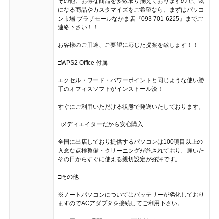
その他、お得な商品を多数取り揃えておりますので、気
になる商品やカスタマイズをご希望なら、まずはパソコ
ン市場 プラザモールなかま店『093-701-6225』までご
連絡下さい！！
お客様のご用途、ご要望に応じた提案を致します！！
□WPS2 Office 付属
エクセル・ワード・パワーポイントと同じような使い勝
手のオフィスソフトがインストール済！
すぐにご利用いただける状態で発送いたしております。
□メディエイターだから安心購入
全国に出店しており提供するパソコンは100項目以上の
入念な点検整備・クリーニングが施されており、届いた
その日からすぐに使える親切設定が好評です。
□その他
※ノートパソコンについてはバッテリーが劣化しており
ますのでACアダプタを接続してご利用下さい。