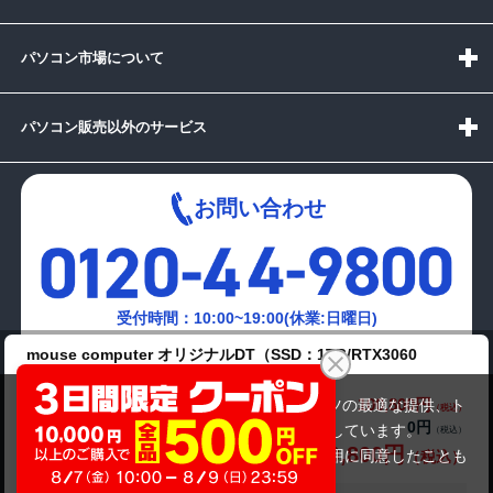
パソコン市場について
パソコン販売以外のサービス
お問い合わせ
受付時間：10:00~19:00(休業:日曜日)
mouse computer オリジナルDT（SSD：1TB/RTX3060
メールでの
SUPER VRAM：12GB）
お問い合わせはこちら
100,800円
商品価格(税込)
当サイトでは利用体験の向上およびコンテンツの最適な提供、ト
0円
オプション小計価格(税込)
ラフィックの分析を目的としてCookieを使用しています。
100,800円
商品合計価格(税込)
サイトの閲覧を継続された場合、Cookieの利用に同意したことも
のといたします。