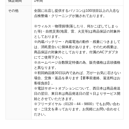
保証期間
1年間
その他
全国に出店し提供するパソコンは100項目以上の入念な
点検整備・クリーニングが施されております。
※ウィルス・物理損壊(落したり、何かこぼしてしまっ
た等)・自然災害(地震、雷、火災等)は商品保証の対象外
としております。
※内蔵バッテリー・内蔵電池の動作・残量につきまして
は、消耗度合いに個体差があります。そのため残量は、
商品保証の対象外としております。付属のACアダプタ
にてご使用下さい。
※ホームページ台数限定特価の為、販売価格は店頭価格
と異なります。
※初回納品後30日以内であれば、万が一お気に召さない
場合、交換・返品を承ります【要事前連絡、返送料はお
客様負担】。
※電話サポートオプションについて、西日本は商品発送
日の翌日、東日本は商品発送日の翌々日よりサービス開
始とさせていただきます。
※フリーダイヤル（0120－44－9800）でもお問い合わ
せ・ご注文を承っております。お気軽にお問い合わせく
ださい。