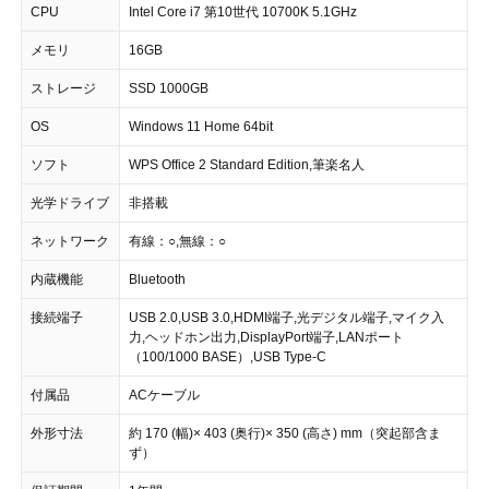
CPU
Intel Core i7 第10世代 10700K 5.1GHz
メモリ
16GB
ストレージ
SSD 1000GB
OS
Windows 11 Home 64bit
ソフト
WPS Office 2 Standard Edition,筆楽名人
光学ドライブ
非搭載
ネットワーク
有線：○,無線：○
内蔵機能
Bluetooth
接続端子
USB 2.0,USB 3.0,HDMI端子,光デジタル端子,マイク入
力,ヘッドホン出力,DisplayPort端子,LANポート
（100/1000 BASE）,USB Type-C
付属品
ACケーブル
外形寸法
約 170 (幅)× 403 (奥行)× 350 (高さ) mm（突起部含ま
ず）