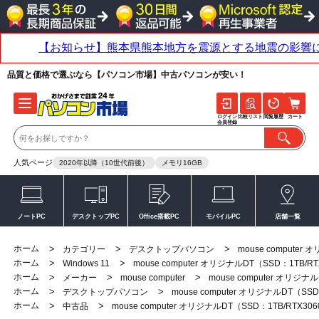
品質と価格で選ぶなら【パソコン市場】中古パソコンが安い！
ログイン
比較リスト
閲覧履歴
カート
会員登録
人気ページ
2020年以降（10世代前後）
メモリ16GB
ノートPC
デスクトップPC
Office搭載PC
モバイルPC
店舗一覧
ホーム
>
>
>
カテゴリー
デスクトップパソコン
mouse computer
ホーム
>
>
Windows 11
mouse computer オリジナルDT（SSD：1TB/RT
ホーム
>
>
>
メーカー
mouse computer
mouse computer オリジナ
ホーム
>
>
デスクトップパソコン
mouse computer オリジナルDT（SSD
ホーム
>
>
中古品
mouse computer オリジナルDT（SSD：1TB/RTX30