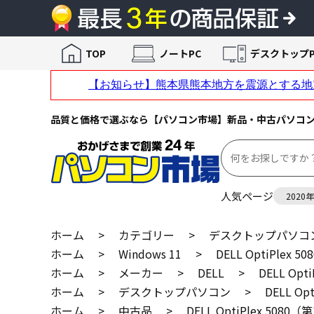
TOP
ノートPC
デスクトップP
品質と価格で選ぶなら【パソコン市場】新品・中古パソコ
人気ページ
2020
ホーム
>
カテゴリー
>
デスクトップパソコ
ホーム
>
Windows 11
>
DELL OptiPlex 
ホーム
>
メーカー
>
DELL
>
DELL Op
ホーム
>
デスクトップパソコン
>
DELL Op
ホーム
>
中古品
>
DELL OptiPlex 5080