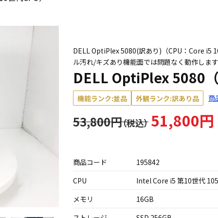
DELL OptiPlex 5080(訳あり)（CPU：Core 
ル汚れ/キズあり機能面では問題なく動作しま
DELL OptiPlex 50
商
機能ランク:並品
外観ランク:訳あり品
51,800円
53,800円
商品コード
195842
CPU
Intel Core i5 第10世代 10
メモリ
16GB
ストレージ
SSD 256GB