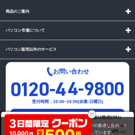
商品のご案内
パソコン市場について
パソコン販売以外のサービス
お問い合わせ
受付時間：10:00~19:00(休業:日曜日)
メールでの
THIRDWAVE DOSPARA Slim Magnate IM（第12世代CPU）
お問い合わせはこちら
72,800円
商品価格(税込)
当サイトでは利用体験の向上およびコンテンツの最適な提供、ト
74,800円
0円
オプション小計価格(税込)
ラフィックの分析を目的としてCookieを使用しています。