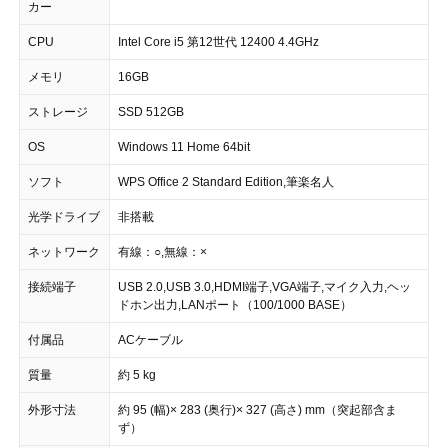
カー
CPU
Intel Core i5 第12世代 12400 4.4GHz
メモリ
16GB
ストレージ
SSD 512GB
OS
Windows 11 Home 64bit
ソフト
WPS Office 2 Standard Edition,筆楽名人
光学ドライブ
非搭載
ネットワーク
有線：○,無線：×
接続端子
USB 2.0,USB 3.0,HDMI端子,VGA端子,マイク入力,ヘッ
ドホン出力,LANポート（100/1000 BASE）
付属品
ACケーブル
質量
約 5 kg
外形寸法
約 95 (幅)× 283 (奥行)× 327 (高さ) mm（突起部含ま
ず）