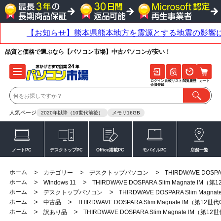
品質と価格で選ぶなら【パソコン市場】中古パソコンが安い！
ログイン
比較リスト
閲覧履歴
カート
会員登録
人気ページ
2020年以降（10世代前後）
メモリ16GB
ノートPC
デスクトップPC
Office搭載PC
モバイルPC
店舗一覧
ホーム
>
>
>
カテゴリー
デスクトップパソコン
THIRDWAVE DOSPA
ホーム
>
>
Windows 11
THIRDWAVE DOSPARA Slim Magnate IM（
ホーム
>
>
デスクトップパソコン
THIRDWAVE DOSPARA Slim Magn
ホーム
>
>
中古品
THIRDWAVE DOSPARA Slim Magnate IM（第12世
ホーム
>
>
訳あり品
THIRDWAVE DOSPARA Slim Magnate IM（第1