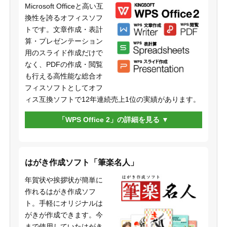
Microsoft Officeと高い互
換性を誇るオフィスソフ
トです。文章作成・表計
算・プレゼンテーション
用のスライド作成だけで
なく、PDFの作成・閲覧
も行える高性能な総合オ
フィスソフトとしてオフ
ィス互換ソフトで12年連続売上1位の実績があります。
「WPS Office 2」の詳細を見る
はがき作成ソフト「筆楽名人」
年賀状や挨拶状が簡単に
作れるはがき作成ソフ
ト。手軽にオリジナルは
がきが作成できます。今
まで使用していたはがき