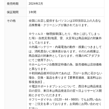
発売時期
2024年2月
保証期間
1年間
その他
全国に出店し提供するパソコンは100項目以上の入念な
点検整備・クリーニングが施されております。
※ウィルス・物理損壊(落したり、何かこぼしてしまっ
た等)・自然災害(地震、雷、火災等)は商品保証の対象外
としております。
※内蔵バッテリー・内蔵電池の動作・残量につきまして
は、消耗度合いに個体差があります。そのため残量は、
商品保証の対象外としております。付属のACアダプタ
にてご使用下さい。
※ホームページ台数限定特価の為、販売価格は店頭価格
と異なります。
※初回納品後30日以内であれば、万が一お気に召さない
場合、交換・返品を承ります【要事前連絡、返送料はお
客様負担】。
※電話サポートオプションについて、西日本は商品発送
日の翌日、東日本は商品発送日の翌々日よりサービス開
始とさせていただきます。
※フリーダイヤル（0120－44－9800）でもお問い合わ
せ・ご注文を承っております。お気軽にお問い合わせく
ださい。