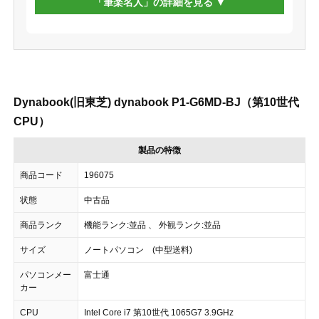
「筆楽名人」の詳細を見る
Dynabook(旧東芝) dynabook P1-G6MD-BJ（第10世代
CPU）
製品の特徴
商品コード
196075
状態
中古品
商品ランク
機能ランク:並品 、 外観ランク:並品
サイズ
ノートパソコン (中型送料)
パソコンメー
富士通
カー
CPU
Intel Core i7 第10世代 1065G7 3.9GHz