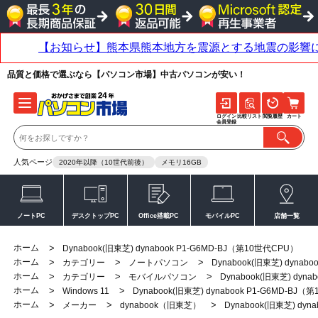
品質と価格で選ぶなら【パソコン市場】中古パソコンが安い！
ログイン
比較リスト
閲覧履歴
カート
会員登録
人気ページ
2020年以降（10世代前後）
メモリ16GB
ノートPC
デスクトップPC
Office搭載PC
モバイルPC
店舗一覧
ホーム
>
Dynabook(旧東芝) dynabook P1-G6MD-BJ（第10世代CPU）
ホーム
>
>
>
カテゴリー
ノートパソコン
Dynabook(旧東芝) dynab
ホーム
>
>
>
カテゴリー
モバイルパソコン
Dynabook(旧東芝) dyn
ホーム
>
>
Windows 11
Dynabook(旧東芝) dynabook P1-G6MD-BJ
ホーム
>
>
>
メーカー
dynabook（旧東芝）
Dynabook(旧東芝) dyn