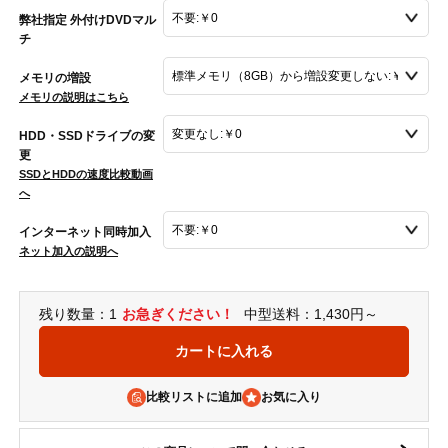
弊社指定 外付けDVDマル
チ
メモリの増設
メモリの説明はこちら
HDD・SSDドライブの変
更
SSDとHDDの速度比較動画
へ
インターネット同時加入
ネット加入の説明へ
残り数量：1
お急ぎください！
中型送料：1,430円～
比較リストに追加