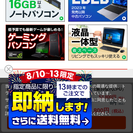
ショッピングガイド
当サイトでは利用体験の向上およびコンテンツの最適な提供、ト
Dynabook(旧東芝) dynabook P1-G6MD-BJ（第10世代CPU）
ラフィックの分析を目的としてCookieを使用しています。
53,800円
商品価格(税込)
サイトの閲覧を継続された場合、Cookieの利用に同意したことも
送料について
交換・返品について
0円
オプション小計価格(税込)
のといたします。
53,800円
商品合計価格(税込)
詳細については
プライバシーポリシー
をご確認ください。
お届けについて
商品・保証について
承諾する
カートに入れる