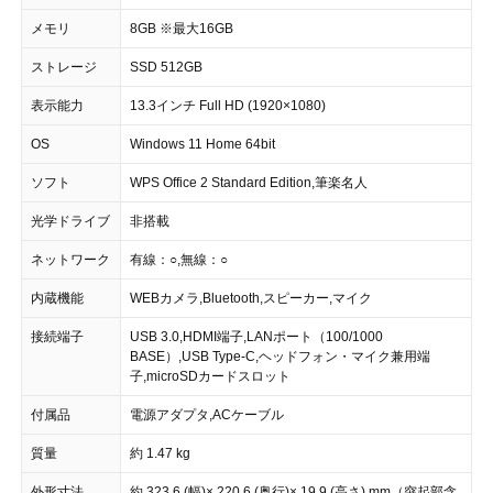
メモリ
8GB ※最大16GB
ストレージ
SSD 512GB
表示能力
13.3インチ Full HD (1920×1080)
OS
Windows 11 Home 64bit
ソフト
WPS Office 2 Standard Edition,筆楽名人
光学ドライブ
非搭載
ネットワーク
有線：○,無線：○
内蔵機能
WEBカメラ,Bluetooth,スピーカー,マイク
接続端子
USB 3.0,HDMI端子,LANポート（100/1000
BASE）,USB Type-C,ヘッドフォン・マイク兼用端
子,microSDカードスロット
付属品
電源アダプタ,ACケーブル
質量
約 1.47 kg
外形寸法
約 323.6 (幅)× 220.6 (奥行)× 19.9 (高さ) mm（突起部含