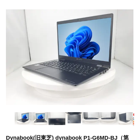
Dynabook(旧東芝) dynabook P1-G6MD-BJ（第