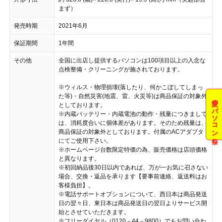
まず）
発売時期
2021年6月
保証期間
1年間
その他
全国に出店し提供するパソコンは100項目以上の入念な
点検整備・クリーニングが施されております。
※ウィルス・物理損壊(落したり、何かこぼしてしまっ
た等)・自然災害(地震、雷、火災等)は商品保証の対象外
夏のパソコン祭
としております。
※内蔵バッテリー・内蔵電池の動作・残量につきまして
は、消耗度合いに個体差があります。そのため残量は、
商品保証の対象外としております。付属のACアダプタ
にてご使用下さい。
※ホームページ台数限定特価の為、販売価格は店頭価格
と異なります。
※初回納品後30日以内であれば、万が一お気に召さない
場合、交換・返品を承ります【要事前連絡、返送料はお
客様負担】。
※電話サポートオプションについて、西日本は商品発送
日の翌々日、東日本は商品発送日の翌日よりサービス開
始とさせていただきます。
※フリーダイヤル（0120－44－9800）でもお問い合わ