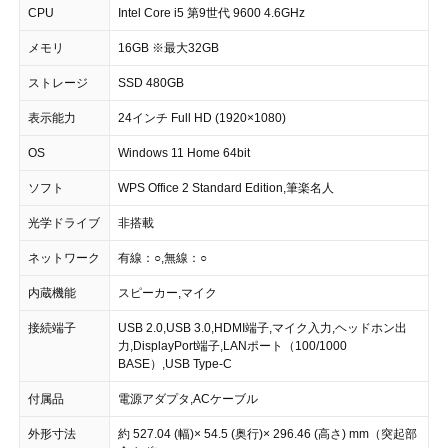
CPU
Intel Core i5 第9世代 9600 4.6GHz
メモリ
16GB ※最大32GB
ストレージ
SSD 480GB
表示能力
24インチ Full HD (1920×1080)
OS
Windows 11 Home 64bit
ソフト
WPS Office 2 Standard Edition,筆楽名人
光学ドライブ
非搭載
ネットワーク
有線：○,無線：○
内蔵機能
スピーカー,マイク
接続端子
USB 2.0,USB 3.0,HDMI端子,マイク入力,ヘッドホン出
力,DisplayPort端子,LANポート（100/1000
BASE）,USB Type-C
付属品
電源アダプタ,ACケーブル
外形寸法
約 527.04 (幅)× 54.5 (奥行)× 296.46 (高さ) mm（突起部