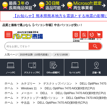
品質と価格で選ぶなら【パソコン市場】中古パソコンが安い！
ログイン
比較リスト
閲覧履歴
カート
会員登録
人気ページ
2020年以降（10世代前後）
メモリ16GB
ノートPC
デスクトップPC
Office搭載PC
モバイルPC
店舗一覧
ホーム
>
>
>
カテゴリー
デスクトップパソコン
DELL OptiPlex 74
ホーム
>
>
Windows 11
DELL OptiPlex 7470 AIO(第9世代CPU)
ホーム
>
>
>
メーカー
DELL
DELL OptiPlex 7470 AIO(第9世代CPU)
ホーム
>
>
デスクトップ一体型パソコン
DELL OptiPlex 7470 AIO(第9
ホーム
>
>
中古品
DELL OptiPlex 7470 AIO(第9世代CPU)