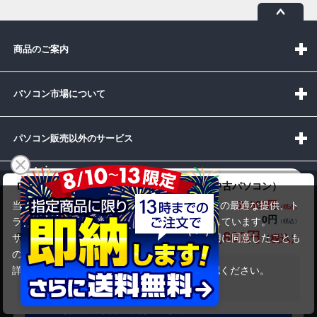
商品のご案内
パソコン市場について
パソコン販売以外のサービス
Dynabook（旧東芝）dynabook B55/ER（中古パソコン）
お問い合わせ
59,800円
商品価格(税込)
当サイトでは利用体験の向上およびコンテンツの最適な提供、ト
0円
オプション小計価格(税込)
ラフィックの分析を目的としてCookieを使用しています。
59,800円
商品合計価格(税込)
サイトの閲覧を継続された場合、Cookieの利用に同意したことも
のといたします。
受付時間：10:00~19:00(休業:日曜日)
詳細については
プライバシーポリシー
をご確認ください。
在庫がありません
承諾する
メールでの
お問い合わせはこちら