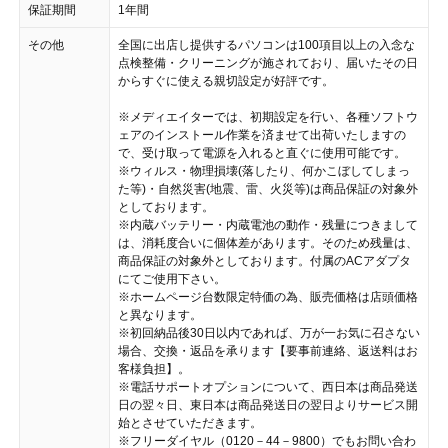
保証期間
1年間
その他
全国に出店し提供するパソコンは100項目以上の入念な
点検整備・クリーニングが施されており、届いたその日
からすぐに使える親切設定が好評です。
※メディエイターでは、初期設定を行い、各種ソフトウ
ェアのインストール作業を済ませて出荷いたしますの
で、受け取って電源を入れると直ぐに使用可能です。
※ウィルス・物理損壊(落したり、何かこぼしてしまっ
た等)・自然災害(地震、雷、火災等)は商品保証の対象外
としております。
※内蔵バッテリー・内蔵電池の動作・残量につきまして
は、消耗度合いに個体差があります。そのため残量は、
商品保証の対象外としております。付属のACアダプタ
にてご使用下さい。
※ホームページ台数限定特価の為、販売価格は店頭価格
と異なります。
※初回納品後30日以内であれば、万が一お気に召さない
場合、交換・返品を承ります【要事前連絡、返送料はお
客様負担】。
※電話サポートオプションについて、西日本は商品発送
日の翌々日、東日本は商品発送日の翌日よりサービス開
始とさせていただきます。
※フリーダイヤル（0120－44－9800）でもお問い合わ