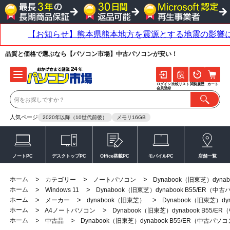
品質と価格で選ぶなら【パソコン市場】中古パソコンが安い！
ログイン
比較リスト
閲覧履歴
カート
会員登録
人気ページ
2020年以降（10世代前後）
メモリ16GB
ノートPC
デスクトップPC
Office搭載PC
モバイルPC
店舗一覧
ホーム
>
>
>
カテゴリー
ノートパソコン
Dynabook（旧東芝）dyna
ホーム
>
>
Windows 11
Dynabook（旧東芝）dynabook B55/ER（中
ホーム
>
>
>
メーカー
dynabook（旧東芝）
Dynabook（旧東芝）dy
ホーム
>
>
A4ノートパソコン
Dynabook（旧東芝）dynabook B55/
ホーム
>
>
中古品
Dynabook（旧東芝）dynabook B55/ER（中古パソ