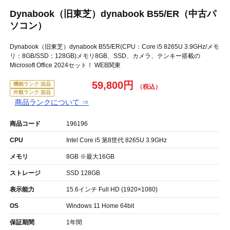
Dynabook（旧東芝）dynabook B55/ER（中古パ
ソコン）
Dynabook（旧東芝）dynabook B55/ER(CPU：Core i5 8265U 3.9GHz/メモ
リ：8GB/SSD：128GB)メモリ8GB、SSD、カメラ、テンキー搭載の
Microsoft Office 2024セット！ WEB関東
59,800円
機能ランク:並品
外観ランク:並品
商品ランクについて ⇒
商品コード
196196
CPU
Intel Core i5 第8世代 8265U 3.9GHz
メモリ
8GB ※最大16GB
ストレージ
SSD 128GB
表示能力
15.6インチ Full HD (1920×1080)
OS
Windows 11 Home 64bit
保証期間
1年間