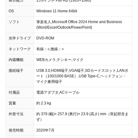
表示能力
15.6インチ Full HD (1920×1080)
OS
Windows 11 Home 64bit
ソフト
筆楽名人,Microsoft Office 2024 Home and Business
(Word/Excel/Outlook/PowerPoint)
光学ドライブ
DVD-ROM
ネットワーク
有線：○,無線：○
内蔵機能
WEBカメラ,テンキー,マイク
接続端子
USB 3.0,HDMI端子,VGA端子,SDカードスロット,LANポ
ート（100/1000 BASE）,USB Type-C,ヘッドフォン・
マイク兼用端子
付属品
電源アダプタ,ACケーブル
質量
約 2.3 kg
外形寸法
約 379 (幅)× 257.9 (奥行)× 23.9 (高さ) mm（突起部含ま
ず）
発売時期
2020年7月