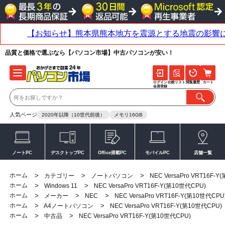
品質と価格で選ぶなら【パソコン市場】中古パソコンが安い！
ログイン
比較リスト
閲覧履歴
カート
会員登録
人気ページ
2020年以降（10世代前後）
メモリ16GB
ノートPC
デスクトップPC
Office搭載PC
モバイルPC
店舗一覧
ホーム
>
>
>
カテゴリー
ノートパソコン
NEC VersaPro VRT16F-
ホーム
>
>
Windows 11
NEC VersaPro VRT16F-Y(第10世代CPU)
ホーム
>
>
>
メーカー
NEC
NEC VersaPro VRT16F-Y(第10世代CPU
ホーム
>
>
A4ノートパソコン
NEC VersaPro VRT16F-Y(第10世代CPU)
ホーム
>
>
中古品
NEC VersaPro VRT16F-Y(第10世代CPU)