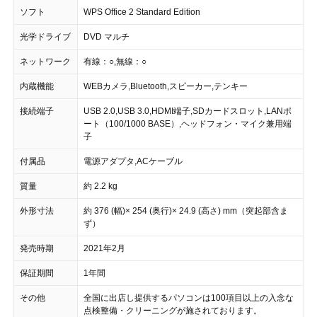
ソフト
WPS Office 2 Standard Edition
光学ドライブ
DVD マルチ
ネットワーク
有線：○,無線：○
内蔵機能
WEBカメラ,Bluetooth,スピーカー,テンキー
接続端子
USB 2.0,USB 3.0,HDMI端子,SDカードスロット,LANポ
ート（100/1000 BASE）,ヘッドフォン・マイク兼用端
子
付属品
電源アダプタ,ACケーブル
質量
約 2.2 kg
外形寸法
約 376 (幅)× 254 (奥行)× 24.9 (高さ) mm（突起部含ま
ず）
発売時期
2021年2月
保証期間
1年間
その他
全国に出店し提供するパソコンは100項目以上の入念な
点検整備・クリーニングが施されております。