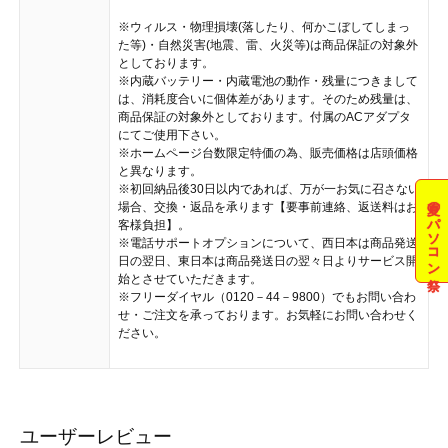
※ウィルス・物理損壊(落したり、何かこぼしてしまっ
た等)・自然災害(地震、雷、火災等)は商品保証の対象外
としております。
※内蔵バッテリー・内蔵電池の動作・残量につきまして
は、消耗度合いに個体差があります。そのため残量は、
商品保証の対象外としております。付属のACアダプタ
にてご使用下さい。
※ホームページ台数限定特価の為、販売価格は店頭価格
と異なります。
※初回納品後30日以内であれば、万が一お気に召さない
夏のパソコン祭
場合、交換・返品を承ります【要事前連絡、返送料はお
客様負担】。
※電話サポートオプションについて、西日本は商品発送
日の翌日、東日本は商品発送日の翌々日よりサービス開
始とさせていただきます。
※フリーダイヤル（0120－44－9800）でもお問い合わ
せ・ご注文を承っております。お気軽にお問い合わせく
ださい。
ユーザーレビュー