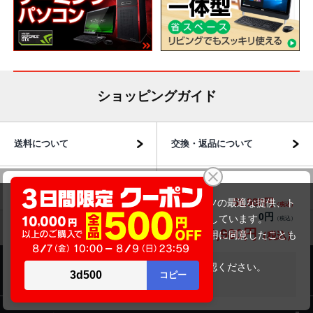
ショッピングガイド
送料について
交換・返品について
NEC VersaPro VRT16F-Y(第10世代CPU)
お届けについて
商品・保証について
58,980円
商品価格(税込)
当サイトでは利用体験の向上およびコンテンツの最適な提供、ト
0円
オプション小計価格(税込)
ラフィックの分析を目的としてCookieを使用しています。
58,980円
商品合計価格(税込)
サイトの閲覧を継続された場合、Cookieの利用に同意したことも
のといたします。
詳細については
プライバシーポリシー
をご確認ください。
在庫がありません
商品のご案内
承諾する