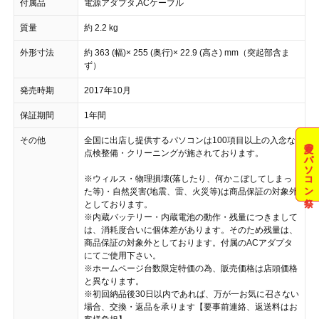
付属品
電源アダプタ,ACケーブル
質量
約 2.2 kg
外形寸法
約 363 (幅)× 255 (奥行)× 22.9 (高さ) mm（突起部含ま
ず）
発売時期
2017年10月
保証期間
1年間
その他
全国に出店し提供するパソコンは100項目以上の入念な
夏のパソコン祭
点検整備・クリーニングが施されております。
※ウィルス・物理損壊(落したり、何かこぼしてしまっ
た等)・自然災害(地震、雷、火災等)は商品保証の対象外
としております。
※内蔵バッテリー・内蔵電池の動作・残量につきまして
は、消耗度合いに個体差があります。そのため残量は、
商品保証の対象外としております。付属のACアダプタ
にてご使用下さい。
※ホームページ台数限定特価の為、販売価格は店頭価格
と異なります。
※初回納品後30日以内であれば、万が一お気に召さない
場合、交換・返品を承ります【要事前連絡、返送料はお