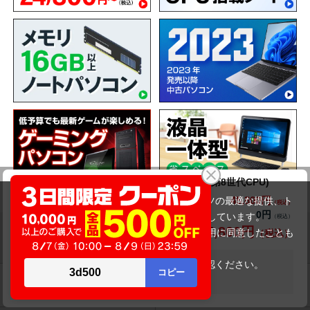
NEC LAVIE Note Standard NS700/JAR-E3(第8世代CPU)
45,800円
商品価格(税込)
当サイトでは利用体験の向上およびコンテンツの最適な提供、ト
0円
オプション小計価格(税込)
ラフィックの分析を目的としてCookieを使用しています。
45,800円
商品合計価格(税込)
サイトの閲覧を継続された場合、Cookieの利用に同意したことも
ショッピングガイド
のといたします。
詳細については
プライバシーポリシー
をご確認ください。
在庫がありません
承諾する
送料について
交換・返品について