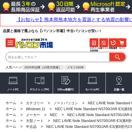
品質と価格で選ぶなら【パソコン市場】中古パソコンが安い！
ログイン
比較リスト
閲覧履歴
カート
会員登録
人気ページ
2020年以降（10世代前後）
メモリ16GB
ノートPC
デスクトップPC
Office搭載PC
モバイルPC
店舗一覧
ホーム
>
>
>
カテゴリー
ノートパソコン
NEC LAVIE Note Standa
ホーム
>
>
Windows 11
NEC LAVIE Note Standard NS700/JAR-E3(第
ホーム
>
>
>
メーカー
NEC
NEC LAVIE Note Standard NS700/JA
ホーム
>
>
大型ノート
NEC LAVIE Note Standard NS700/JAR-E3(第8
ホーム
>
>
中古品
NEC LAVIE Note Standard NS700/JAR-E3(第8世代C