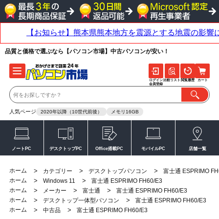
品質と価格で選ぶなら【パソコン市場】中古パソコンが安い！
ログイン
比較リスト
閲覧履歴
カート
会員登録
人気ページ
2020年以降（10世代前後）
メモリ16GB
ノートPC
デスクトップPC
Office搭載PC
モバイルPC
店舗一覧
ホーム
>
>
>
カテゴリー
デスクトップパソコン
富士通 ESPRIMO FH
ホーム
>
>
Windows 11
富士通 ESPRIMO FH60/E3
ホーム
>
>
>
メーカー
富士通
富士通 ESPRIMO FH60/E3
ホーム
>
>
デスクトップ一体型パソコン
富士通 ESPRIMO FH60/E3
ホーム
>
>
中古品
富士通 ESPRIMO FH60/E3