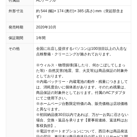
付属品
ACケーブル
外形寸法
約 544 (幅)× 174 (奥行)× 385 (高さ) mm（突起部含ま
ず）
発売時期
2020年10月
保証期間
1年間
その他
全国に出店し提供するパソコンは100項目以上の入念な
点検整備・クリーニングが施されております。
※ウィルス・物理損壊(落したり、何かこぼしてしまっ
た等)・自然災害(地震、雷、火災等)は商品保証の対象外
としております。
※内蔵バッテリー・内蔵電池の動作・残量につきまして
は、消耗度合いに個体差があります。そのため残量は、
商品保証の対象外としております。付属のACアダプタ
にてご使用下さい。
※ホームページ台数限定特価の為、販売価格は店頭価格
と異なります。
※初回納品後30日以内であれば、万が一お気に召さない
場合、交換・返品を承ります【要事前連絡、返送料はお
客様負担】。
※電話サポートオプションについて、西日本は商品発送
日の翌日、東日本は商品発送日の翌々日よりサービス開