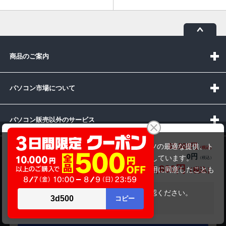
商品のご案内
パソコン市場について
パソコン販売以外のサービス
富士通 ESPRIMO FH60/E3
63,800円
商品価格(税込)
当サイトでは利用体験の向上およびコンテンツの最適な提供、ト
お問い合わせ
0円
オプション小計価格(税込)
ラフィックの分析を目的としてCookieを使用しています。
63,800円
商品合計価格(税込)
サイトの閲覧を継続された場合、Cookieの利用に同意したことも
のといたします。
詳細については
プライバシーポリシー
をご確認ください。
在庫がありません
受付時間：10:00~19:00(休業:日曜日)
承諾する