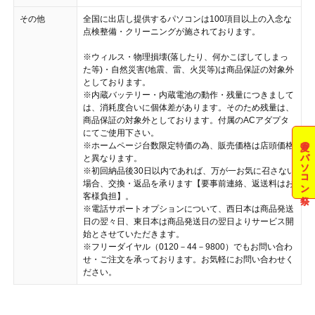
その他
全国に出店し提供するパソコンは100項目以上の入念な
点検整備・クリーニングが施されております。
※ウィルス・物理損壊(落したり、何かこぼしてしまっ
た等)・自然災害(地震、雷、火災等)は商品保証の対象外
としております。
※内蔵バッテリー・内蔵電池の動作・残量につきまして
は、消耗度合いに個体差があります。そのため残量は、
商品保証の対象外としております。付属のACアダプタ
にてご使用下さい。
夏のパソコン祭
※ホームページ台数限定特価の為、販売価格は店頭価格
と異なります。
※初回納品後30日以内であれば、万が一お気に召さない
場合、交換・返品を承ります【要事前連絡、返送料はお
客様負担】。
※電話サポートオプションについて、西日本は商品発送
日の翌々日、東日本は商品発送日の翌日よりサービス開
始とさせていただきます。
※フリーダイヤル（0120－44－9800）でもお問い合わ
せ・ご注文を承っております。お気軽にお問い合わせく
ださい。