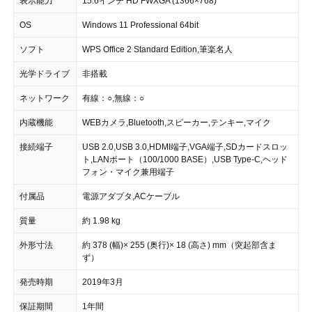
表示能力
15.6インチ HD FWXGA (1366×768)
OS
Windows 11 Professional 64bit
ソフト
WPS Office 2 Standard Edition,筆楽名人
光学ドライブ
非搭載
ネットワーク
有線：○,無線：○
内蔵機能
WEBカメラ,Bluetooth,スピーカー,テンキー,マイク
接続端子
USB 2.0,USB 3.0,HDMI端子,VGA端子,SDカードスロッ
ト,LANポート（100/1000 BASE）,USB Type-C,ヘッド
フォン・マイク兼用端子
付属品
電源アダプタ,ACケーブル
質量
約 1.98 kg
外形寸法
約 378 (幅)× 255 (奥行)× 18 (高さ) mm（突起部含ま
ず）
発売時期
2019年3月
保証期間
1年間