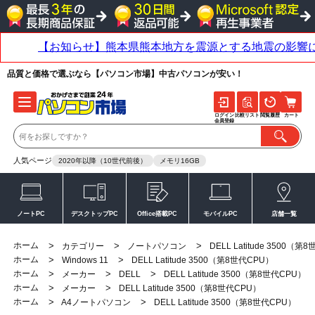
品質と価格で選ぶなら【パソコン市場】中古パソコンが安い！
ログイン
比較リスト
閲覧履歴
カート
会員登録
人気ページ
2020年以降（10世代前後）
メモリ16GB
ノートPC
デスクトップPC
Office搭載PC
モバイルPC
店舗一覧
ホーム
>
>
>
カテゴリー
ノートパソコン
DELL Latitude 3500（第
ホーム
>
>
Windows 11
DELL Latitude 3500（第8世代CPU）
ホーム
>
>
>
メーカー
DELL
DELL Latitude 3500（第8世代CPU）
ホーム
>
>
メーカー
DELL Latitude 3500（第8世代CPU）
ホーム
>
>
A4ノートパソコン
DELL Latitude 3500（第8世代CPU）