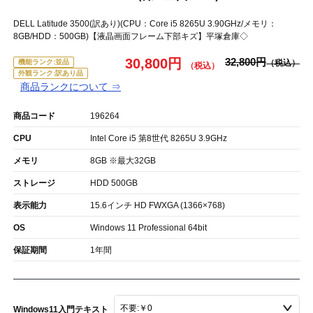
DELL Latitude 3500(訳あり)(CPU：Core i5 8265U 3.90GHz/メモリ：
8GB/HDD：500GB)【液晶画面フレーム下部キズ】平塚倉庫◇
30,800円
32,800円
機能ランク:並品
外観ランク:訳あり品
商品ランクについて ⇒
商品コード
196264
CPU
Intel Core i5 第8世代 8265U 3.9GHz
メモリ
8GB ※最大32GB
ストレージ
HDD 500GB
表示能力
15.6インチ HD FWXGA (1366×768)
OS
Windows 11 Professional 64bit
保証期間
1年間
Windows11入門テキスト