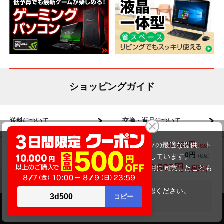
ショッピングガイド
送料について
交換・返品について
DELL Latitude 3500（第8世代CPU）
30,800円
商品価格(税込)
当サイトでは利用体験の向上およびコンテンツの最適な提供、ト
32,800円
お届けについて
商品・保証について
0円
オプション小計価格(税込)
ラフィックの分析を目的としてCookieを使用しています。
30,800円
商品合計価格(税込)
サイトの閲覧を継続された場合、Cookieの利用に同意したことも
のといたします。
詳細については
プライバシーポリシー
をご確認ください。
在庫がありません
承諾する
商品のご案内